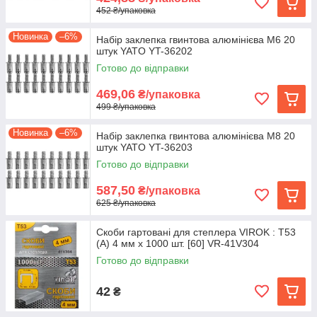
452 ₴/упаковка
Новинка
–6%
Набір заклепка гвинтова алюмінієва М6 20
штук YATO YT-36202
Готово до відправки
469,06
₴/упаковка
499 ₴/упаковка
Новинка
–6%
Набір заклепка гвинтова алюмінієва М8 20
штук YATO YT-36203
Готово до відправки
587,50
₴/упаковка
625 ₴/упаковка
Скоби гартовані для степлера VIROK : Т53
(А) 4 мм х 1000 шт. [60] VR-41V304
Готово до відправки
42
₴