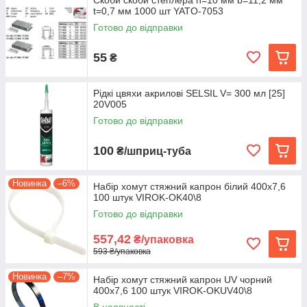
Скоби скоби степлера h=10 мм b=11,2 мм
t=0,7 мм 1000 шт YATO-7053
Готово до відправки
55
₴
Рідкі цвяхи акрилові SELSIL V= 300 мл [25]
20V005
Готово до відправки
100
₴/шприц-туба
Новинка
–6%
Набір хомут стяжний капрон білий 400х7,6
100 штук VIROK-OK40\8
Готово до відправки
557,42
₴/упаковка
593 ₴/упаковка
Новинка
–7%
Набір хомут стяжний капрон UV чорний
400х7,6 100 штук VIROK-OKUV40\8