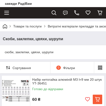
завжди РадіВам
Товари та послуги
Витратні матеріали приладдя та акс
Скоби, заклепки, цвяхи, шурупи
скоби, заклепки, цвяхи, шурупи
Сортування
0
Фільтри
Набір нитогайка алюміній М3 l=9 мм 20 штук
YT-36451
Готово до відправки
60
₴