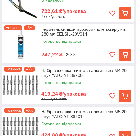
В наявності
722,61
₴/упаковка
777 ₴/упаковка
Новинка
–6%
Герметик силікон прозорий для акваріумів
280 мл SELSIL-20V014
Готово до відправки
247,22
₴
263 ₴
Новинка
–6%
Набір заклепка гвинтова алюмінієва М4 20
штук YATO YT-36200
Готово до відправки
419,24
₴/упаковка
446 ₴/упаковка
Новинка
–6%
Набір заклепка гвинтова алюмінієва М5 20
штук YATO YT-36201
Готово до відправки
424,88
₴/упаковка