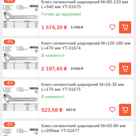
–9%
Ключ сегментний шарнирний M=80-120 мм
L=340 мм YT-01673
Готово до відправки
1 574,30
₴
1 730 ₴
–9%
Ключ сегментний шарнирний M=120-180 мм
L=470 мм YT-01674
В наявності
2 197,65
₴
2 415 ₴
–6%
Ключ сегментний шарнірний M=15-35 мм
L=170 мм YT-01675
В наявності
523,58
₴
557 ₴
–8%
Ключ сегментний шарнирний M=50-80 мм
L=280мм YT-01677