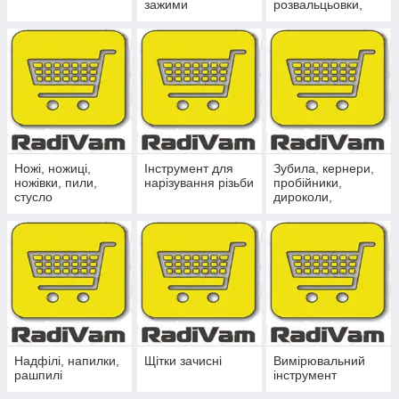
зажими
розвальцьовки,
зенковки
Ножі, ножиці,
Інструмент для
Зубила, кернери,
ножівки, пили,
нарізування різьби
пробійники,
стусло
дироколи,
трафарети,
клейма, борідки
Надфілі, напилки,
Щітки зачисні
Вимірювальний
рашпилі
інструмент