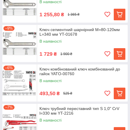
В наявності
1 255,80
₴
1 365 ₴
–9%
Ключ сегментний шарнірний M=80-120мм
L=340 мм YT-01678
В наявності
1 729
₴
1 900 ₴
–6%
Ключ комбінований ключ комбінований до
гайок YATO-00760
В наявності
493,50
₴
525 ₴
–7%
Ключ трубний переставний тип S 1,0" CrV
l=330 мм YT-2216
В наявності