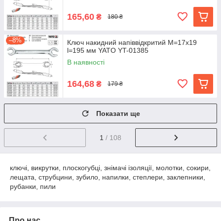
165,60
₴
180 ₴
–8%
Ключ накидний напіввідкритий М=17х19
l=195 мм YATO YT-01385
В наявності
164,68
₴
179 ₴
Показати ще
1
/ 108
ключі, викрутки, плоскогубці, знімачі ізоляції, молотки, сокири,
лещата, струбцини, зубило, напилки, степлери, заклепники,
рубанки, пили
Про нас