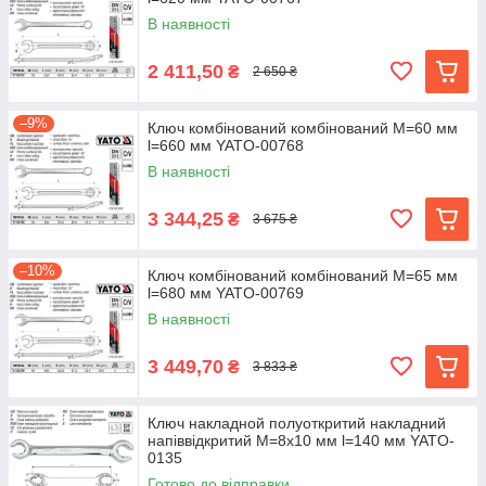
В наявності
2 411,50
₴
2 650 ₴
–9%
Ключ комбінований комбінований М=60 мм
l=660 мм YATO-00768
В наявності
3 344,25
₴
3 675 ₴
–10%
Ключ комбінований комбінований М=65 мм
l=680 мм YATO-00769
В наявності
3 449,70
₴
3 833 ₴
Ключ накладной полуоткритий накладний
напіввідкритий М=8х10 мм l=140 мм YATO-
0135
Готово до відправки