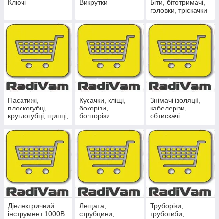
Ключі
Викрутки
Біти, бітотримачі,
головки, тріскачки
Пасатижі,
Кусачки, кліщі,
Знімачі ізоляції,
плоскогубці,
бокорізи,
кабелерізи,
круглогубці, щипці,
болторізи
обтискачі
пінцети,
мультітули
Діелектричний
Лещата,
Труборізи,
інструмент 1000В
струбцини,
трубогиби,