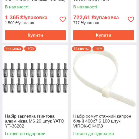
5000 шт. (YT-09203) VR-
В наявності
В наявності
71982
1 365
722,61
₴/упаковка
₴/упаковка
1 500 ₴/упаковка
777 ₴/упаковка
Купити
Купити
Новинка
–6%
Новинка
–6%
Набір заклепка гвинтова
Набір хомут стяжний капрон
алюмінієва М6 20 штук YATO
білий 400х7,6 100 штук
YT-36202
VIROK-OK40\8
Готово до відправки
Готово до відправки