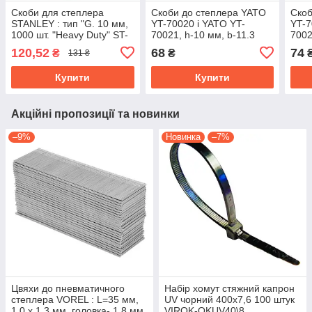
Скоби для степлера
Скоби до степлера YATO
Скоб
STANLEY : тип "G. 10 мм,
YT-70020 i YATO YT-
YT-7
1000 шт. "Heavy Duty" ST-
70021, h-10 мм, b-11.3
7002
1-TRA706T
мм, t-1.2х 0,52 мм, уп.
мм, 
120,52
68
74
₴
₴
131 ₴
1000 шт. YATO
1000
Купити
Купити
Акційні пропозиції та новинки
–9%
Новинка
–7%
Цвяхи до пневматичного
Набір хомут стяжний капрон
степлера VOREL : L=35 мм,
UV чорний 400х7,6 100 штук
1.0 x 1.3 мм, головка- 1.8 мм,
VIROK-OKUV40\8