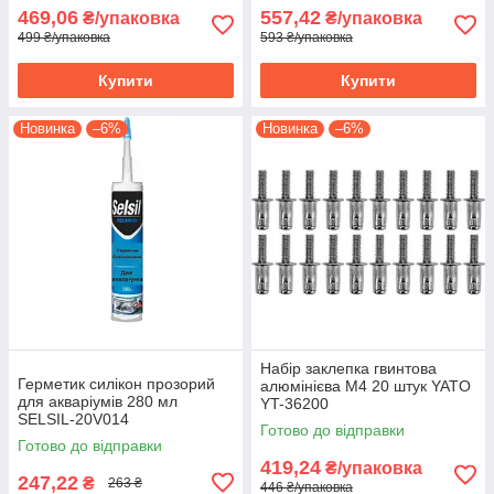
469,06
557,42
₴/упаковка
₴/упаковка
499 ₴/упаковка
593 ₴/упаковка
Купити
Купити
Новинка
–6%
Новинка
–6%
Набір заклепка гвинтова
Герметик силікон прозорий
алюмінієва М4 20 штук YATO
для акваріумів 280 мл
YT-36200
SELSIL-20V014
Готово до відправки
Готово до відправки
419,24
₴/упаковка
247,22
₴
263 ₴
446 ₴/упаковка