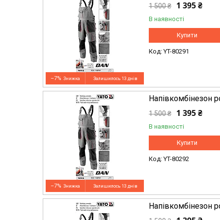
1 395 ₴
1 500 ₴
В наявності
Купити
YT-80291
–7%
Залишилось 13 днів
Напівкомбінезон р
1 395 ₴
1 500 ₴
В наявності
Купити
YT-80292
–7%
Залишилось 13 днів
Напівкомбінезон р