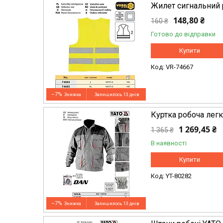
Жилет сигнальний 
148,80 ₴
160 ₴
Готово до відправки
Купити
VR-74667
–7%
Залишилось 13 днів
Куртка робоча лег
1 269,45 ₴
1 365 ₴
В наявності
Купити
YT-80282
–7%
Залишилось 13 днів