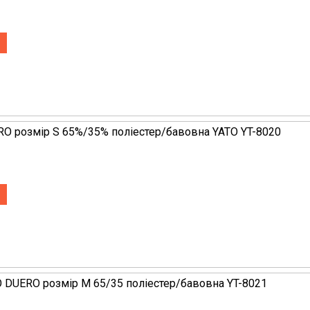
RO розмір S 65%/35% поліестер/бавовна YATO YT-8020
O DUERO розмір M 65/35 поліестер/бавовна YT-8021