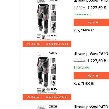
Штани робочі YATO
1 227,60 ₴
1 320 ₴
В наявності
Купити
YT-80287
–7%
Залишилось 13 днів
Штани робочі YATO
1 227,60 ₴
1 320 ₴
В наявності
Купити
YT-80288
–7%
Залишилось 13 днів
Штани робочі YATO