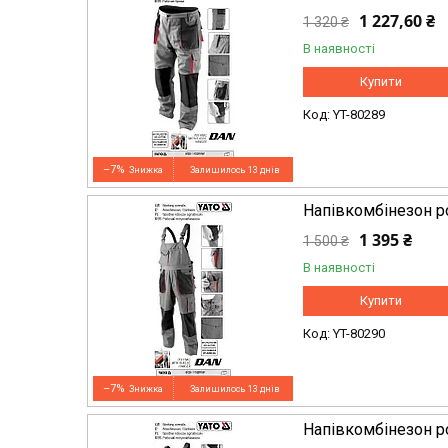
1 227,60 ₴
1 320 ₴
В наявності
Купити
YT-80289
–7%
Залишилось 13 днів
Напівкомбінезон р
1 395 ₴
1 500 ₴
В наявності
Купити
YT-80290
–7%
Залишилось 13 днів
Напівкомбінезон р