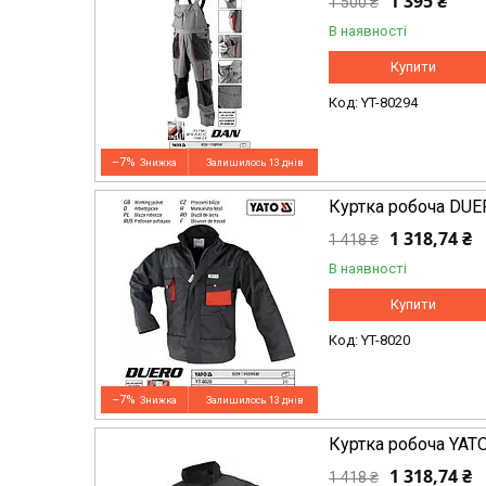
1 395 ₴
1 500 ₴
В наявності
Купити
YT-80294
–7%
Залишилось 13 днів
Куртка робоча DUE
1 318,74 ₴
1 418 ₴
В наявності
Купити
YT-8020
–7%
Залишилось 13 днів
Куртка робоча YAT
1 318,74 ₴
1 418 ₴