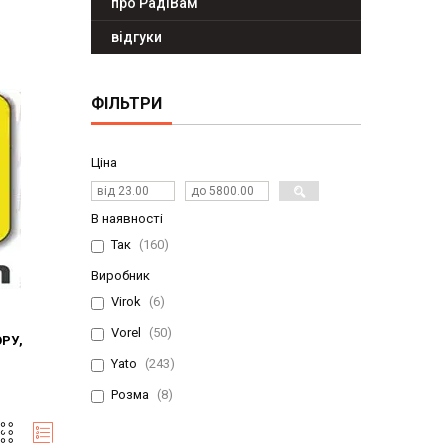
про РадіВам
відгуки
ФІЛЬТРИ
Ціна
В наявності
Так
160
Виробник
Virok
6
Vorel
50
ОРУ,
Yato
243
Розма
8