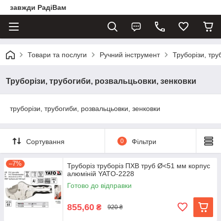
завжди РадіВам
Товари та послуги
Ручний інструмент
Труборізи, тру
Труборізи, трубогиби, розвальцьовки, зенковки
труборізи, трубогиби, розвальцьовки, зенковки
Сортування
0
Фільтри
–7%
Труборіз труборіз ПХВ труб Ø<51 мм корпус
алюміній YATO-2228
Готово до відправки
855,60
₴
920 ₴