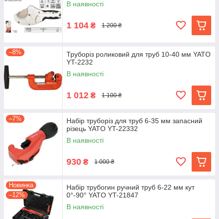
В наявності
1 104
₴
1 200 ₴
–8%
Труборіз роликовий для труб 10-40 мм YATO
YT-2232
В наявності
1 012
₴
1 100 ₴
–7%
Набір труборіз для труб 6-35 мм запасний
різець YATO YT-22332
В наявності
930
₴
1 000 ₴
Новинка
Набір трубогин ручний труб 6-22 мм кут
–12%
0°-90° YATO YT-21847
В наявності