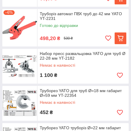
–6%
Труборіз автомат ПВХ труб до 42 мм YATO
YT-2231
Готово до відправки
498,20
₴
530 ₴
Набор пресс развальцовка YATO для труб Ø
22-28 мм YT-2182
Немає в наявності
1 100
₴
Труборез YATO для труб Ø=18 мм габарит
Ø=59 мм YT-22354
Немає в наявності
452
₴
Труборез YATO труборіз Ø=22 мм габарит