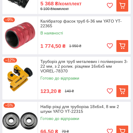
5 368
₴/комплект
6 100 ₴/комплект
–9%
Калібратор фасок труб 6-36 мм YATO YT-
22365
В наявності
1 774,50
₴
1 950 ₴
–12%
Труборіз для труб металевих і полімерних 3-
22 мм, з 2 ролик. різцями 16х6х5 мм
VOREL-78370
Готово до відправки
123,20
₴
140 ₴
–5%
Набір різці для труборіза 18х6х4, 8 мм 2
штуки YATO YT-22315
Готово до відправки
66,50
₴
70 ₴