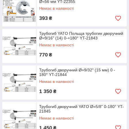
Ø=56 мм YT-22355
Немає в наявності
393
₴
Трубогиб YATO Польща трубогин дворучний
Ø=9/16" (14) 0-+180° YT-21843
Немає в наявності
770
₴
Трубогиб дворучний Ø=9/32" (15 мм) 0 -
180° YT-21844
Немає в наявності
1 350
₴
Трубогиб дворучний YATO Ø=5/8" 0-180° YT-
21845
Немає в наявності
1 450
₴