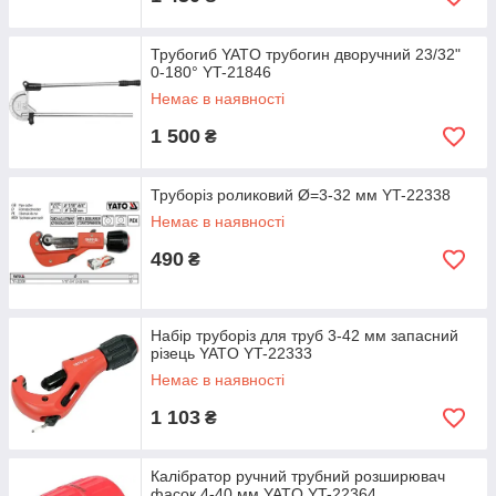
Трубогиб YATO трубогин дворучний 23/32"
0-180° YT-21846
Немає в наявності
1 500
₴
Труборіз роликовий Ø=3-32 мм YT-22338
Немає в наявності
490
₴
Набір труборіз для труб 3-42 мм запасний
різець YATO YT-22333
Немає в наявності
1 103
₴
Калібратор ручний трубний розширювач
фасок 4-40 мм YATO YT-22364