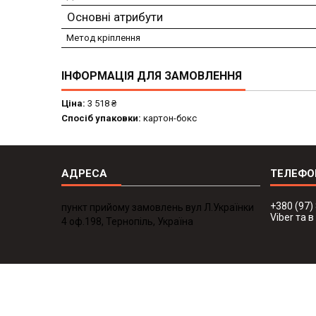
Основні атрибути
Метод кріплення
ІНФОРМАЦІЯ ДЛЯ ЗАМОВЛЕННЯ
Ціна:
3 518 ₴
Спосіб упаковки:
картон-бокс
+380 (97)
пункт прийому замовлень вул Л.Українки
Viber та 
4 оф.198, Тернопіль, Україна