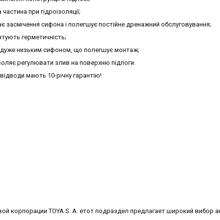
частина при гідроізоляції;
гає засмічення сифона і полегшує постійне дренажний обслуговування;
антують герметичність;
 з дуже низьким сифоном, що полегшує монтаж;
воляє регулювати злив на поверхню підлоги.
 відводи мають 10-річну гарантію!
ой корпорации TOYA S. A. етот подраздел предлагает широкий вибор а