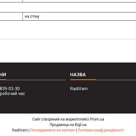
на стіну
 839-03-30
RadiVam
в робочий час
Сайт створений на маркетплейсі
Prom.ua
Продавець на Bigl.ua
RadiVam |
Поскаржитися на контент
|
Політика конфіденційності