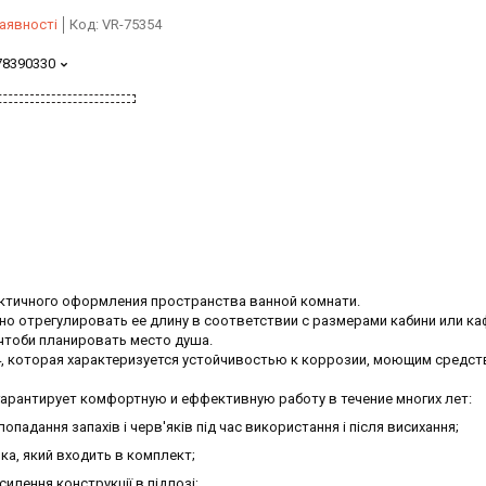
аявності
Код:
VR-75354
78390330
практичного оформления пространства ванной комнати.
о отрегулировать ее длину в соответствии с размерами кабини или ка
чтоби планировать место душа.
4, которая характеризуется устойчивостью к коррозии, моющим средст
арантирует комфортную и еффективную работу в течение многих лет:
попадання запахів і черв'яків під час використання і після висихання;
чка, який входить в комплект;
силення конструкції в підлозі;