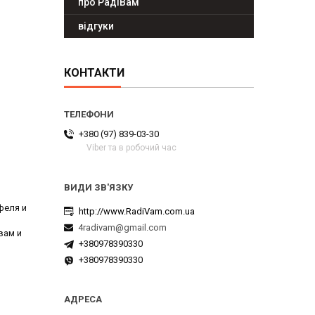
про РадіВам
відгуки
КОНТАКТИ
+380 (97) 839-03-30
Viber та в робочий час
феля и
http://www.RadiVam.com.ua
4radivam@gmail.com
вам и
+380978390330
+380978390330