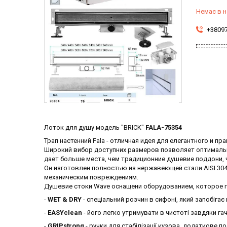
Немає в н
+3809
Лоток для душу модель "BRICK"
FALA-75354
Трап настенний Fala - отличная идея для елегантного и 
Широкий вибор доступних размеров позволяет оптимальн
дает больше места, чем традиционние душевие поддони, 
Он изготовлен полностью из нержавеющей стали AISI 30
механическим повреждениям.
Душевие стоки Wave оснащени оборудованием, которое г
-
WET & DRY
- спеціальний розчин в сифоні, який запобігає 
-
EASYclean
- його легко утримувати в чистоті завдяки га
-
GRIPstrong
- ручки для стабілізації кузова, додаткове по