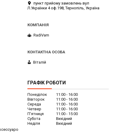
пункт прийому замовлень вул
Л.Українки 4 оф.198, Тернопіль, Україна
RadiVam
Віталій
ГРАФІК РОБОТИ
Понеділок
11:00
16:00
Вівторок
11:00
16:00
Середа
11:00
16:00
Четвер
11:00
16:00
Пʼятниця
11:00
15:00
Субота
Вихідний
Неділя
Вихідний
ксессуаро