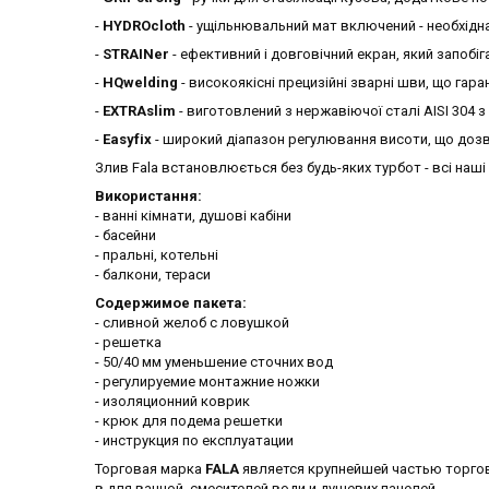
-
HYDROcloth
- ущільнювальний мат включений - необхідна 
-
STRAINer
- ефективний і довговічний екран, який запобі
-
HQwelding
- високоякісні прецизійні зварні шви, що гар
-
EXTRAslim
- виготовлений з нержавіючої сталі AISI 304
-
Easyfіx
- широкий діапазон регулювання висоти, що доз
Злив Fala встановлюється без будь-яких турбот - всі наші
Використання:
- ванні кімнати, душові кабіни
- басейни
- пральні, котельні
- балкони, тераси
Содержимое пакета:
- сливной желоб с ловушкой
- решетка
- 50/40 мм уменьшение сточних вод
- регулируемие монтажние ножки
- изоляционний коврик
- крюк для подема решетки
- инструкция по експлуатации
Торговая марка
FALA
является крупнейшей частью торгов
в для ванной, смесителей води и душевих панелей.