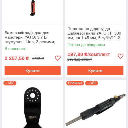
Полотна по дереву, до
Лампа світлодіодна для
шаблевої пили YATO : l= 300
майстерні YATO; 3.7 В
мм, h= 1.45 мм, 5 зубів/1", 2
акумулят. Li-Ion, 2 режими,
шт. YT-33920
Готово до відправки
зарядний USB пристрій YT-
В наявності
08527
197,80
₴/комплект
2 257,50
₴
2 625 ₴
230 ₴/комплект
Купити
Купити
–14%
Новинка
–14%