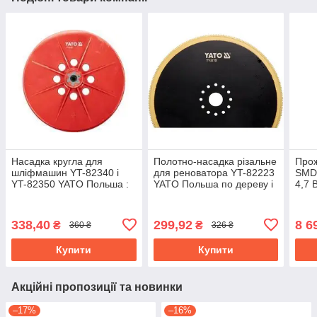
Насадка кругла для
Полотно-насадка різальне
Прож
шліфмашин YT-82340 і
для реноватора YT-82223
SMD-
YT-82350 YATO Польша :
YATO Польша по дереву і
4,7 
Ø225 мм YT-82353
металу, півдиск Ø= 100 мм
штат
YT-34701
818
338,40
299,92
8 6
₴
₴
360 ₴
326 ₴
Купити
Купити
Акційні пропозиції та новинки
–17%
–16%