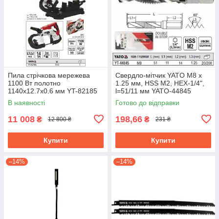
Пила стрічкова мережева
Свердло-мітчик YATO М8 х
1100 Вт полотно
1.25 мм, HSS М2, HEX-1/4",
1140х12.7х0.6 мм YT-82185
l=51/11 мм YATO-44845
В наявності
Готово до відправки
11 008
198,66
₴
₴
12 800 ₴
231 ₴
Купити
Купити
–14%
–14%