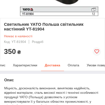
Светильник YATO Польша світильник
настінний YT-81904
Немає в наявності
Код: YT-81904
Роздріб
350
₴
пис
Характеристики
Доставка
Оплата
Умови пове
Опис
Міцність, досконалість виконання, виняткова надійність,
відмінні матеріали, сталь високої якості і технічні особливості
продукції YATO (Польща) дозволяють з успіхом
використовувати її у багатьох областях промисловості, у