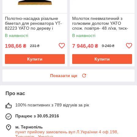
Полотно-насадка різальне
Молоток пневматичний з
біметал для реноватора YT-
голковим долотом YATO
82223 YATO по дереву і
спож. повітря- 48 л/хв, тиск-
металу, l= 90 мм, w= 65 мм
6.3 Bar, 13 голок YT-09913
В наявності
В наявності
198,66
7 946,40
₴
₴
231 ₴
9 240 ₴
Купити
Купити
Показати ще
Про нас
100% позитивних з 789 відгуків за рік
Працює з 30.05.2016
м. Тернопіль
пункт прийому замовлень вул Л.Українки 4 оф.198,
Тернопіль, Україна