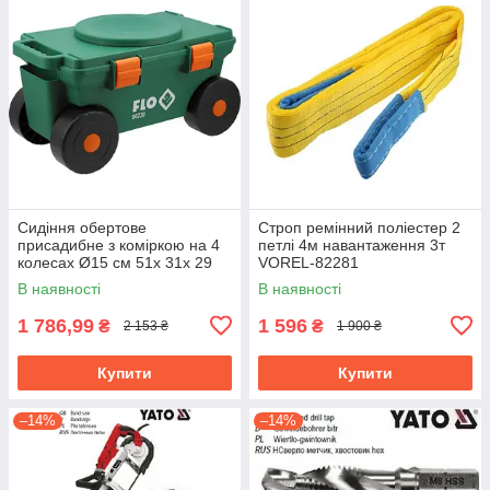
Сидіння обертове
Строп ремінний поліестер 2
присадибне з коміркою на 4
петлі 4м навантаження 3т
колесах Ø15 см 51х 31х 29
VOREL-82281
см, для навантаж.- 80 кгFLO-
В наявності
В наявності
90230
1 786,99
1 596
₴
₴
2 153 ₴
1 900 ₴
Купити
Купити
–14%
–14%