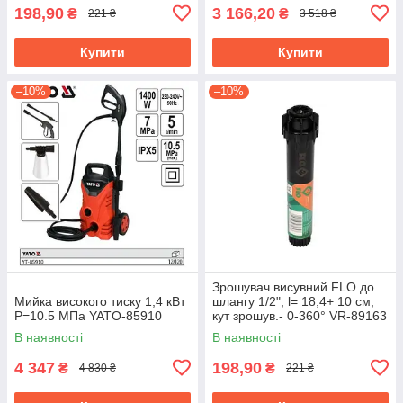
198,90
3 166,20
₴
₴
221 ₴
3 518 ₴
Купити
Купити
–10%
–10%
Зрошувач висувний FLO до
Мийка високого тиску 1,4 кВт
шлангу 1/2", l= 18,4+ 10 см,
P=10.5 МПа YATO-85910
кут зрошув.- 0-360° VR-89163
В наявності
В наявності
4 347
198,90
₴
₴
4 830 ₴
221 ₴