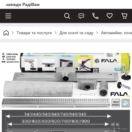
завжди РадіВам
Товари та послуги
Для оселі та саду
Автомийки, пол