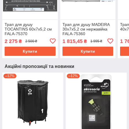
Трап для душу
Трап для душу MADEIRA
Тра
TOCANTINS 60х7х5,2 см
30х7х5,2 см нержавійка
40х7
FALA-75370
FALA-75360
2 275
1 815,45
1 7
₴
₴
2 500 ₴
1 995 ₴
Купити
Купити
Акційні пропозиції та новинки
–12%
–12%