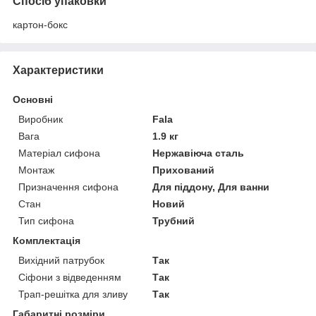
Спосіб упаковки
картон-бокс
Характеристики
Основні
Виробник
Fala
Вага
1.9 кг
Матеріал сифона
Нержавіюча сталь
Монтаж
Прихований
Призначення сифона
Для піддону, Для ванни
Стан
Новий
Тип сифона
Трубний
Комплектація
Вихідний патрубок
Так
Сіфони з відведенням
Так
Трап-решітка для зливу
Так
Габаритні розміри