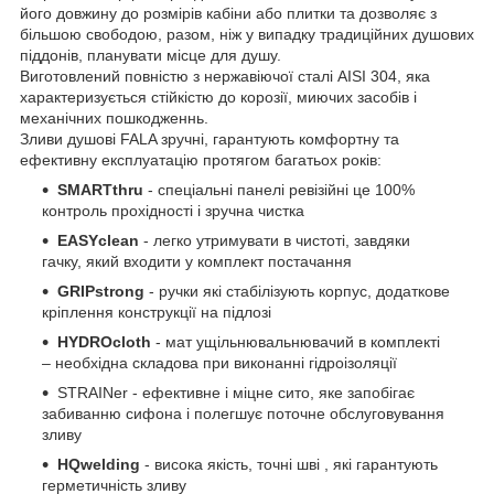
його довжину до розмірів кабіни або плитки та дозволяє з
більшою свободою, разом, ніж у випадку традиційних душових
піддонів, планувати місце для душу.
Виготовлений повністю з нержавіючої сталі AISI 304, яка
характеризується стійкістю до корозії, миючих засобів і
механічних пошкодженнь.
Зливи душові FALA зручні, гарантують комфортну та
ефективну експлуатацію протягом багатьох років:
SMARTthru
- спеціальні панелі ревізійні це 100%
контроль прохідності і зручна чистка
EASYclean
- легко утримувати в чистоті, завдяки
гачку, який входити у комплект постачання
GRIPstrong
- ручки які стабілізують корпус, додаткове
кріплення конструкції на підлозі
HYDROcloth
- мат ущільнювальнювачий в комплекті
– необхідна складова при виконанні гідроізоляції
STRAINer - ефективне і міцне сито, яке запобігає
забиванню сифона і полегшує поточне обслуговування
зливу
HQwelding
- висока якість, точні шві , які гарантують
герметичність зливу