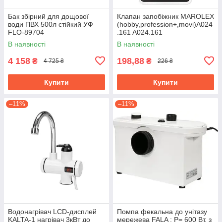
Бак збірний для дощової
Клапан запобіжник MAROLEX
води ПВХ 500л стійкий УФ
(hobby,profession+,movi)A024
FLO-89704
.161 A024.161
В наявності
В наявності
4 158
198,88
₴
₴
4 725 ₴
226 ₴
Купити
Купити
–11%
–11%
Водонагрівач LCD-дисплей
Помпа фекальна до унітазу
KALTA-1 нагрівач 3кВт до
мережева FALA : P= 600 Вт, з