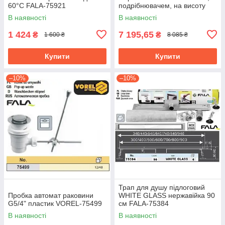
60°С FALA-75921
подрібнювачем, на висоту
6.5 м, 140 л/хв 75951
В наявності
В наявності
1 424
7 195,65
₴
₴
1 600 ₴
8 085 ₴
Купити
Купити
–10%
–10%
Трап для душу підлоговий
Пробка автомат раковини
WHITE GLASS нержавійка 90
G5/4" пластик VOREL-75499
см FALA-75384
В наявності
В наявності