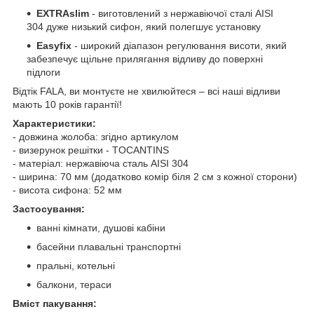
EXTRAslim
- виготовлений з нержавіючої сталі AISI
304 дуже низький сифон, який полегшує установку
Easyfіx
- широкий діапазон регулювання висоти, який
забезпечує щільне прилягання відливу до поверхні
підлоги
Відтік FALA, ви монтуєте не хвилюйтеся – всі наші відливи
мають 10 років гарантії!
Характеристики:
- довжина жолоба: згідно артикулом
- визерунок решітки - TOCANTINS
- матеріал: нержавіюча сталь AISI 304
- ширина: 70 мм (додатково комір біля 2 см з кожної сторони)
- висота сифона: 52 мм
Застосування:
ванні кімнати, душові кабіни
басейни плавальні транспортні
пральні, котельні
балкони, тераси
Вміст пакування: