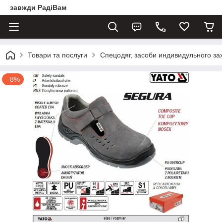
завжди РадіВам
Товари та послуги
Спецодяг, засоби индивидульного за
–8%