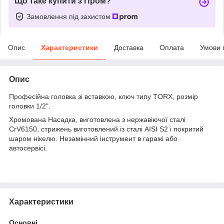
Що таке купити з Пром?
Замовлення під захистом
Опис
Характеристики
Доставка
Оплата
Умови 
Опис
Професійна головка зі вставкою, ключ типу TORX, розмір
головки 1/2".
Хромована Насадка, виготовлена з нержавіючої сталі
CrV6150, стрижень виготовлений із сталі AISI S2 і покритий
шаром нікелю. Незамінний інструмент в гаражі або
автосервісі.
Характеристики
Основні