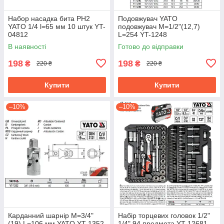
Набор насадка бита PН2
Подовжувач YATO
YATO 1/4 l=65 мм 10 штук YT-
подовжувач M=1/2"(12,7)
04812
L=254 YT-1248
В наявності
Готово до відправки
198
198
₴
₴
220 ₴
220 ₴
Купити
Купити
–10%
–10%
Карданний шарнір M=3/4"
Набір торцевих головок 1/2"
(19) L=106 мм YATO YT-1352
1/4" 94 предмета YT-12681