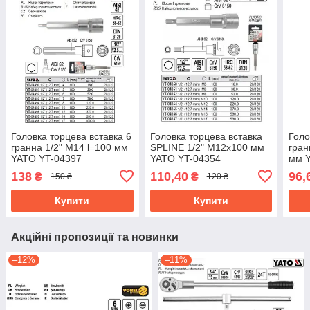
Головка торцева вставка 6
Головка торцева вставка
Голо
гранна 1/2" М14 l=100 мм
SPLINE 1/2" M12х100 мм
гран
YATO YT-04397
YATO YT-04354
мм 
138
110,40
96,
₴
₴
150 ₴
120 ₴
Купити
Купити
Акційні пропозиції та новинки
–12%
–11%