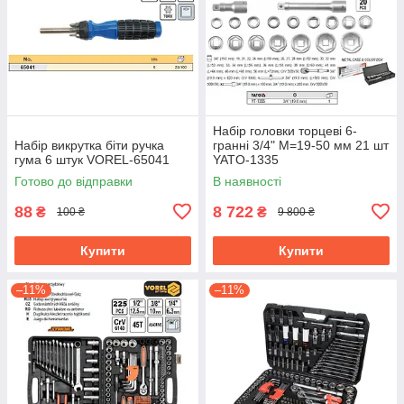
Набір головки торцеві 6-
Набір викрутка біти ручка
гранні 3/4" М=19-50 мм 21 шт
гума 6 штук VOREL-65041
YATO-1335
Готово до відправки
В наявності
88
8 722
₴
₴
100 ₴
9 800 ₴
Купити
Купити
–11%
–11%