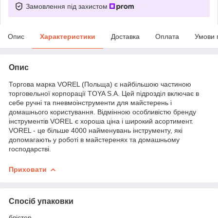
Замовлення під захистом
Опис
Характеристики
Доставка
Оплата
Умови 
Опис
Торгова марка VOREL (Польща) є найбільшою частиною
торговельної корпорації TOYA S.A. Цей підрозділ включає в
себе ручні та пневмоінструменти для майстерень і
домашнього користування. Відмінною особливістю бренду
інструментів VOREL є хороша ціна і широкий асортимент.
VOREL - це більше 4000 найменувань інструменту, які
допомагають у роботі в майстеренях та домашньому
господарстві.
Приховати
Спосіб упаковки
блістер