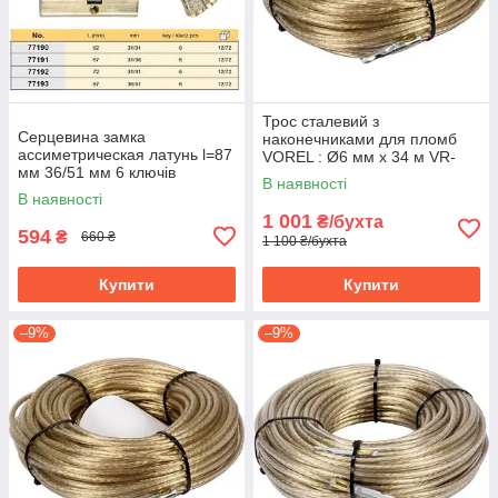
Трос сталевий з
Серцевина замка
наконечниками для пломб
ассиметрическая латунь l=87
VOREL : Ø6 мм x 34 м VR-
мм 36/51 мм 6 ключів
85003
В наявності
VOREL-77193
В наявності
1 001
₴/бухта
594
₴
660 ₴
1 100 ₴/бухта
Купити
Купити
–9%
–9%