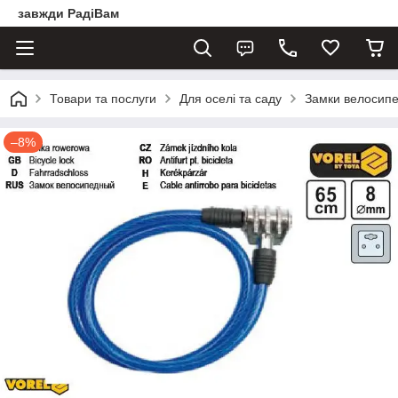
завжди РадіВам
Товари та послуги
Для оселі та саду
Замки велосипед
–8%