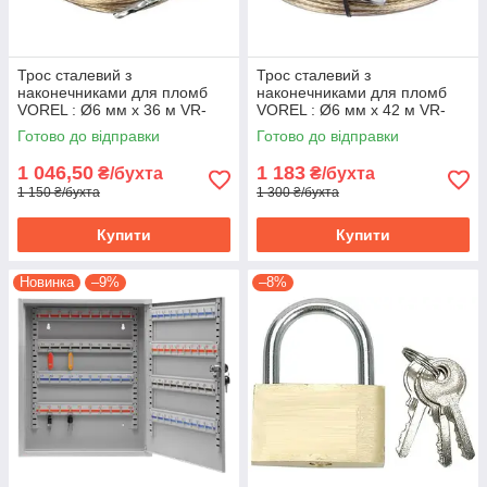
Трос сталевий з
Трос сталевий з
наконечниками для пломб
наконечниками для пломб
VOREL : Ø6 мм x 36 м VR-
VOREL : Ø6 мм x 42 м VR-
85004
85005
Готово до відправки
Готово до відправки
1 046,50
1 183
₴/бухта
₴/бухта
1 150 ₴/бухта
1 300 ₴/бухта
Купити
Купити
Новинка
–9%
–8%