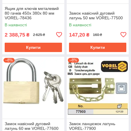
Ящик для ключів металевий
80 гачків 450х 380х 80 мм
Замок навісний дуговий
VOREL-78436
латунь 50 мм VOREL-77500
В наявності
В наявності
2 388,75
147,20
₴
₴
2 625 ₴
160 ₴
Купити
Купити
–8%
–8%
Замок навісний дуговий
Замок ланцюжок латунь
латунь 60 мм VOREL-77600
VOREL-77900