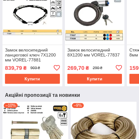
Замок велосипедний
Замок велосипедний
Стяж
ланцюгової ключ 7Х1200
8Х1200 мм VOREL-77837
8мм
мм VOREL-77881
839,79
269,70
159
₴
₴
903 ₴
290 ₴
Купити
Купити
Акційні пропозиції та новинки
–10%
–9%