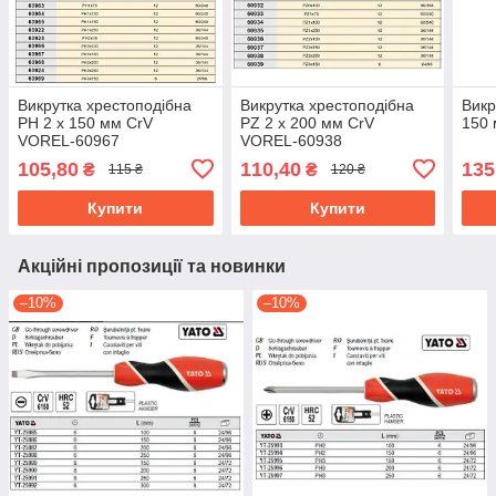
Викрутка хрестоподібна
Викрутка хрестоподібна
Викр
PH 2 х 150 мм CrV
PZ 2 х 200 мм CrV
150
VOREL-60967
VOREL-60938
105,80
110,40
135
₴
₴
115 ₴
120 ₴
Купити
Купити
Акційні пропозиції та новинки
–10%
–10%