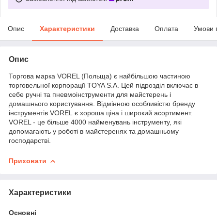
Опис
Характеристики
Доставка
Оплата
Умови 
Опис
Торгова марка VOREL (Польща) є найбільшою частиною
торговельної корпорації TOYA S.A. Цей підрозділ включає в
себе ручні та пневмоінструменти для майстерень і
домашнього користування. Відмінною особливістю бренду
інструментів VOREL є хороша ціна і широкий асортимент.
VOREL - це більше 4000 найменувань інструменту, які
допомагають у роботі в майстеренях та домашньому
господарстві.
Приховати
Характеристики
Основні