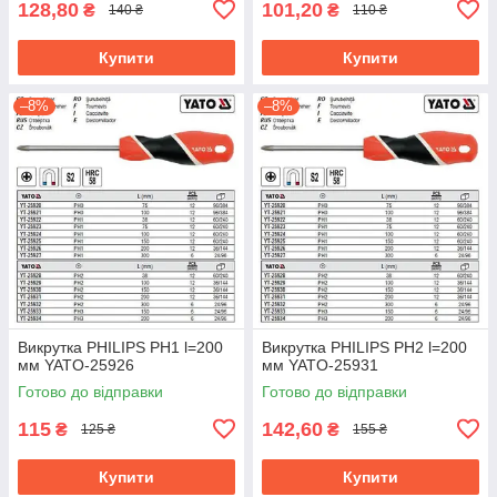
128,80
101,20
₴
₴
140 ₴
110 ₴
Купити
Купити
–8%
–8%
Викрутка PHILIPS PH1 l=200
Викрутка PHILIPS PH2 l=200
мм YATO-25926
мм YATO-25931
Готово до відправки
Готово до відправки
115
142,60
₴
₴
125 ₴
155 ₴
Купити
Купити