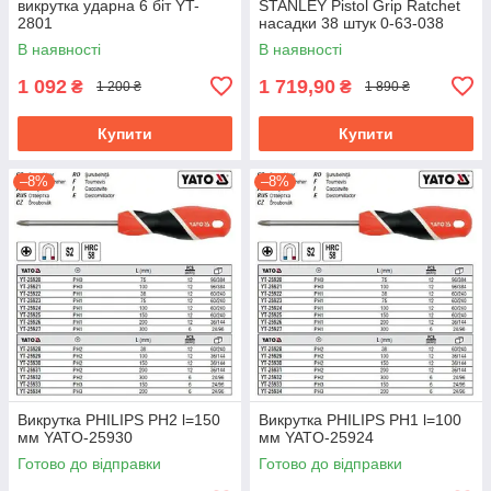
викрутка ударна 6 біт YT-
STANLEY Pistol Grip Ratchet
2801
насадки 38 штук 0-63-038
В наявності
В наявності
1 092
1 719,90
₴
₴
1 200 ₴
1 890 ₴
Купити
Купити
–8%
–8%
Викрутка PHILIPS PH2 l=150
Викрутка PHILIPS PH1 l=100
мм YATO-25930
мм YATO-25924
Готово до відправки
Готово до відправки