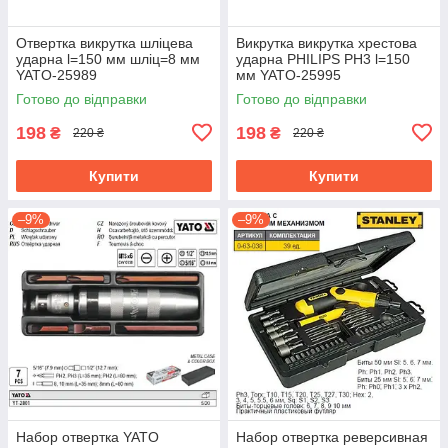
Отвертка викрутка шліцева
Викрутка викрутка хрестова
ударна l=150 мм шліц=8 мм
ударна PHILIPS PH3 l=150
YATO-25989
мм YATO-25995
Готово до відправки
Готово до відправки
198
198
₴
₴
220 ₴
220 ₴
Купити
Купити
–9%
–9%
Набор отвертка YATO
Набор отвертка реверсивная