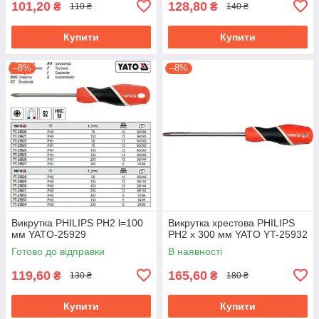
101,20
128,80
₴
₴
110 ₴
140 ₴
Купити
Купити
–8%
–8%
Викрутка PHILIPS PH2 l=100
Викрутка хрестова PHILIPS
мм YATO-25929
PH2 х 300 мм YATO YT-25932
Готово до відправки
В наявності
119,60
165,60
₴
₴
130 ₴
180 ₴
Купити
Купити