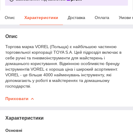
Опис
Характеристики
Доставка
Оплата
Умови 
Опис
Торгова марка VOREL (Польща) є найбільшою частиною
торговельної корпорації TOYA S.A. Цей підрозділ включає в
себе ручні та пневмоінструменти для майстерень і
домашнього користування. Відмінною особливістю бренду
інструментів VOREL є хороша ціна і широкий асортимент.
VOREL - це більше 4000 найменувань інструменту, які
допомагають у роботі в майстеренях та домашньому
господарстві.
Приховати
Характеристики
Основні