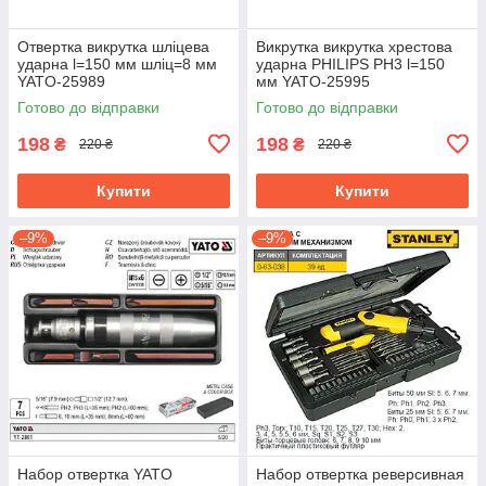
Отвертка викрутка шліцева
Викрутка викрутка хрестова
ударна l=150 мм шліц=8 мм
ударна PHILIPS PH3 l=150
YATO-25989
мм YATO-25995
Готово до відправки
Готово до відправки
198
198
₴
₴
220 ₴
220 ₴
Купити
Купити
–9%
–9%
Набор отвертка YATO
Набор отвертка реверсивная