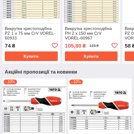
Викрутка хрестоподібна
Викрутка хрестоподібна
Викр
PZ 1 х 75 мм CrV VOREL-
PH 2 х 150 мм CrV
PZ 0
60933
VOREL-60967
VOR
74
105,80
58
₴
₴
115 ₴
Купити
Купити
Акційні пропозиції та новинки
–10%
–10%