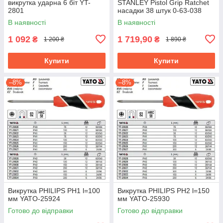
викрутка ударна 6 біт YT-
STANLEY Pistol Grip Ratchet
2801
насадки 38 штук 0-63-038
В наявності
В наявності
1 092
1 719,90
₴
₴
1 200 ₴
1 890 ₴
Купити
Купити
–8%
–8%
Викрутка PHILIPS PH1 l=100
Викрутка PHILIPS PH2 l=150
мм YATO-25924
мм YATO-25930
Готово до відправки
Готово до відправки