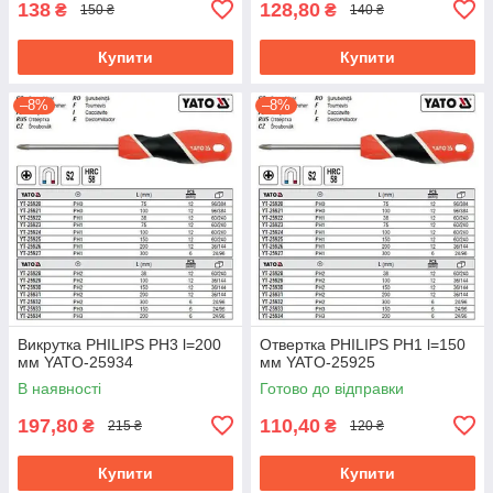
138
128,80
₴
₴
150 ₴
140 ₴
Купити
Купити
–8%
–8%
Викрутка PHILIPS PH3 l=200
Отвертка PHILIPS PH1 l=150
мм YATO-25934
мм YATO-25925
В наявності
Готово до відправки
197,80
110,40
₴
₴
215 ₴
120 ₴
Купити
Купити