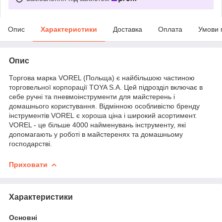
Опис
Характеристики
Доставка
Оплата
Умови 
Опис
Торгова марка VOREL (Польща) є найбільшою частиною
торговельної корпорації TOYA S.A. Цей підрозділ включає в
себе ручні та пневмоінструменти для майстерень і
домашнього користування. Відмінною особливістю бренду
інструментів VOREL є хороша ціна і широкий асортимент.
VOREL - це більше 4000 найменувань інструменту, які
допомагають у роботі в майстеренях та домашньому
господарстві.
Приховати
Характеристики
Основні