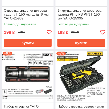
Отвертка викрутка шліцева
Викрутка викрутка хрестова
ударна l=150 мм шліц=8 мм
ударна PHILIPS PH3 l=150
YATO-25989
мм YATO-25995
Готово до відправки
Готово до відправки
198
198
₴
₴
220 ₴
220 ₴
Купити
Купити
–9%
–9%
Набор отвертка YATO
Набор отвертка реверсивная