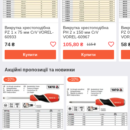
Викрутка хрестоподібна
Викрутка хрестоподібна
Викр
PZ 1 х 75 мм CrV VOREL-
PH 2 х 150 мм CrV
PZ 0
60933
VOREL-60967
VOR
74
105,80
58
₴
₴
115 ₴
Купити
Купити
Акційні пропозиції та новинки
–10%
–10%