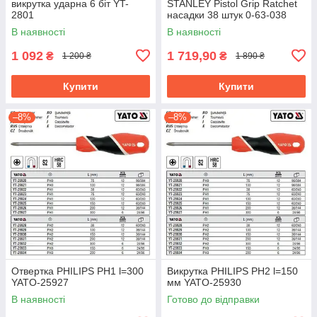
викрутка ударна 6 біт YT-
STANLEY Pistol Grip Ratchet
2801
насадки 38 штук 0-63-038
В наявності
В наявності
1 092
1 719,90
₴
₴
1 200 ₴
1 890 ₴
Купити
Купити
–8%
–8%
Отвертка PHILIPS PH1 l=300
Викрутка PHILIPS PH2 l=150
YATO-25927
мм YATO-25930
В наявності
Готово до відправки