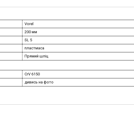
Vorel
200 мм
SL 5
пластмаса
Прямий шліц
CrV 6150
дивись на фото