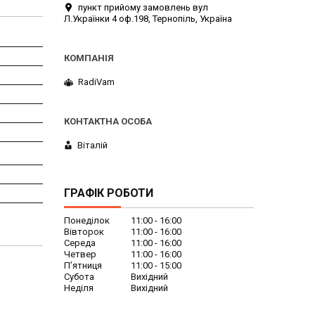
пункт прийому замовлень вул
Л.Українки 4 оф.198, Тернопіль, Україна
RadiVam
Віталій
ГРАФІК РОБОТИ
Понеділок
11:00
16:00
Вівторок
11:00
16:00
Середа
11:00
16:00
Четвер
11:00
16:00
Пʼятниця
11:00
15:00
Субота
Вихідний
Неділя
Вихідний