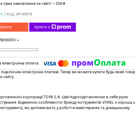
а сума замовлення на сайті — 200 ₴
ті
Код:
VR-60916
Купити
Купити з
78390330
ї підключені електронні платежі. Тепер ви можете купити будь-який това
и сайту.
говельної корпорації TOYA S.A. Цей підрозділ включає в себе ручні
тування. Відмінною особливістю бренду інструментів VOREL є хороша ці
 інструменту, які допомагають у роботі в майстеренях та домашньому