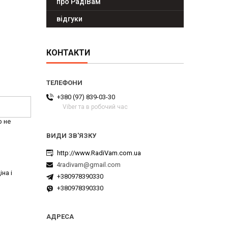
про РадіВам
відгуки
КОНТАКТИ
+380 (97) 839-03-30
Viber та в робочий час
р не
http://www.RadiVam.com.ua
4radivam@gmail.com
на і
+380978390330
+380978390330