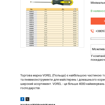
Мінімальн
В наявнос
+3809
У компані
покидаюч
Торгова марка VOREL (Польща) є найбільшою частиною тор
та пневмоінструменти для майстерень і домашнього корис
широкий асортимент. VOREL - це більше 4000 найменувань
господарстві.