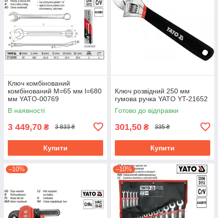
Ключ комбінований
комбінований М=65 мм l=680
Ключ розвідний 250 мм
мм YATO-00769
гумова ручка YATO YT-21652
В наявності
Готово до відправки
3 449,70
301,50
₴
₴
3 833 ₴
335 ₴
Купити
Купити
–10%
–10%