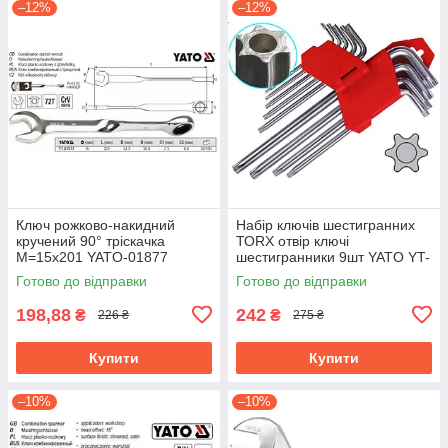
–12%
–12%
Ключ рожково-накидний
Набір ключів шестигранних
кручений 90° тріскачка
ТОRХ отвір ключі
М=15х201 YATO-01877
шестигранники 9шт YATO YT-
0511
Готово до відправки
Готово до відправки
198,88
242
₴
₴
226 ₴
275 ₴
Купити
Купити
–10%
–10%