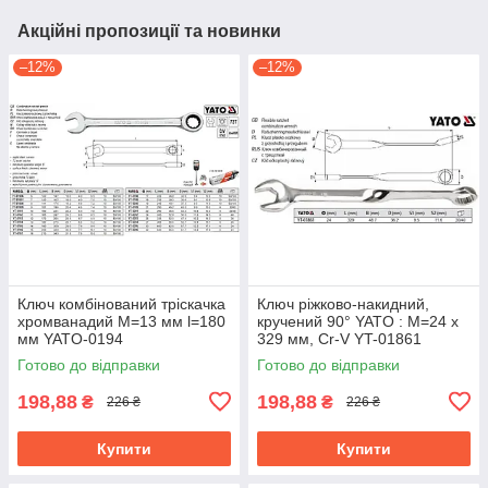
Акційні пропозиції та новинки
–12%
–12%
Ключ комбінований тріскачка
Ключ ріжково-накидний,
хромванадий М=13 мм l=180
кручений 90° YATO : М=24 x
мм YATO-0194
329 мм, Cr-V YT-01861
Готово до відправки
Готово до відправки
198,88
198,88
₴
₴
226 ₴
226 ₴
Купити
Купити