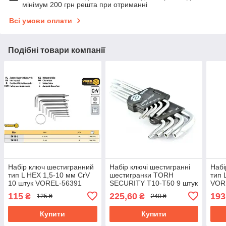
мінімум 200 грн решта при отриманні
Всі умови оплати
Подібні товари компанії
Набір ключ шестигранний
Набір ключі шестигранні
Набі
тип L HEX 1,5-10 мм CrV
шестигранки TORH
тип 
10 штук VOREL-56391
SECURITY Т10-Т50 9 штук
VOR
VOREL-56478
115
225,60
193
₴
₴
125 ₴
240 ₴
Купити
Купити