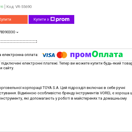
ті
Код:
VR-55690
Купити
Купити з
78390330
ї підключені електронні платежі. Тепер ви можете купити будь-який това
и сайту.
говельної корпорації TOYA S.A. Цей підрозділ включає в себе ручні
тування. Відмінною особливістю бренду інструментів VOREL є хороша ці
 інструменту, які допомагають у роботі в майстеренях та домашньому