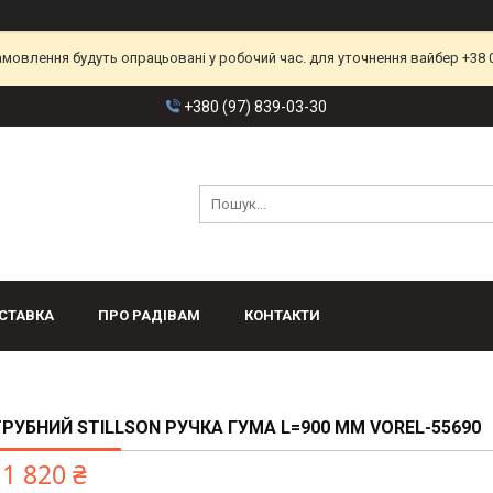
замовлення будуть опрацьовані у робочий час. для уточнення вайбер +38 
+380 (97) 839-03-30
СТАВКА
ПРО РАДІВАМ
КОНТАКТИ
РУБНИЙ STILLSON РУЧКА ГУМА L=900 ММ VOREL-55690
1 820 ₴