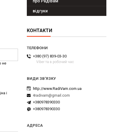
про РадіВам
відгуки
КОНТАКТИ
+380 (97) 839-03-30
Viber та в робочий час
р не
http://www.RadiVam.com.ua
на і
4radivam@gmail.com
+380978390330
+380978390330