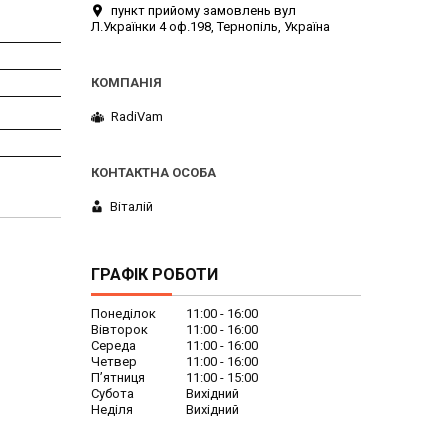
пункт прийому замовлень вул
Л.Українки 4 оф.198, Тернопіль, Україна
RadiVam
Віталій
ГРАФІК РОБОТИ
Понеділок
11:00
16:00
Вівторок
11:00
16:00
Середа
11:00
16:00
Четвер
11:00
16:00
Пʼятниця
11:00
15:00
Субота
Вихідний
Неділя
Вихідний