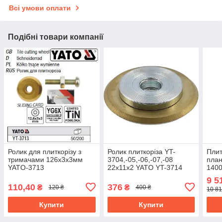
Всі умови оплати
Подібні товари компанії
Ролик для плиткорізу з
Ролик плиткоріза YT-
Плит
тримачами 126х3х3мм
3704,-05,-06,-07,-08
план
YATO-3713
22х11х2 YATO YT-3714
1400
глиб
9 5
води
110,40
376
₴
₴
120 ₴
400 ₴
10 81
Купити
Купити