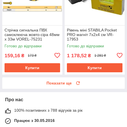
Стрічка сигнальна ПВХ
Рівень міні STABILA Pocket
самоклеюча жовто-сіра 48мм
PRO магніт 7х2х4 см VR-
x 33м VOREL-75231
17953
Готово до відправки
Готово до відправки
159,16
1 178,52
₴
₴
173 ₴
1 281 ₴
Купити
Купити
Показати ще
Про нас
100% позитивних з 788 відгуків за рік
Працює з 30.05.2016