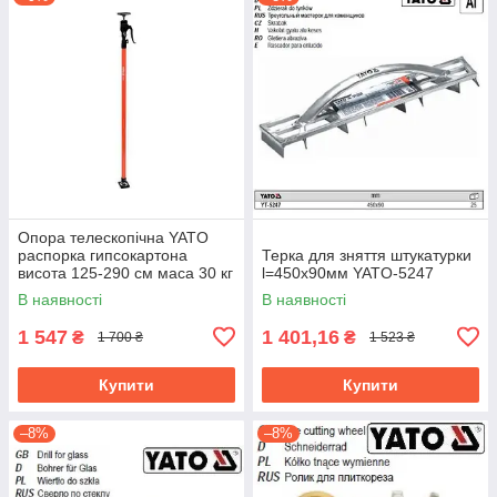
Опора телескопічна YATO
распорка гипсокартона
Терка для зняття штукатурки
висота 125-290 см маса 30 кг
l=450х90мм YATO-5247
YT-64552
В наявності
В наявності
1 547
1 401,16
₴
₴
1 700 ₴
1 523 ₴
Купити
Купити
–8%
–8%