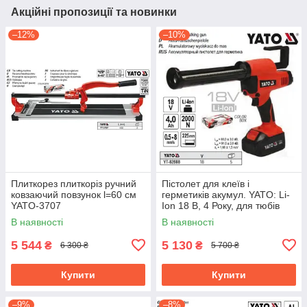
Акційні пропозиції та новинки
–12%
–10%
Плиткорез плиткоріз ручний
Пістолет для клеїв і
ковзаючий повзунок l=60 cм
герметиків акумул. YATO: Li-
YATO-3707
Ion 18 В, 4 Року, для тюбів
l=225 мм, 0.5-8 мм/с YT-
В наявності
В наявності
82888
5 544
5 130
₴
₴
6 300 ₴
5 700 ₴
Купити
Купити
–9%
–8%