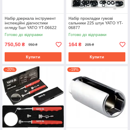
Набір дзеркала інструмент
Набір прокладки гумові
інспекційні діагностики
сальники 225 штук YATO YT-
огляду 5шт YATO YT-06622
06877
Готово до відправки
Готово до відправки
750,50
164
₴
₴
950 ₴
205 ₴
Купити
Купити
–20%
–19%