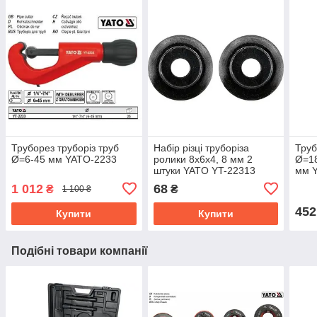
Труборез труборіз труб
Набір різці труборіза
Труб
Ø=6-45 мм YATO-2233
ролики 8х6х4, 8 мм 2
Ø=18
штуки YATO YT-22313
мм 
1 012
68
₴
₴
1 100 ₴
452
Купити
Купити
Подібні товари компанії