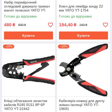
Набір перевірочний
оглядовий дзеркало тримач
Ключ для лямбда зонду 22
магніт телескоп YATO YT-
мм YATO YT-1754
0662
Готово до відправки
Готово до відправки
480
194,40
₴
₴
600 ₴
240 ₴
Купити
Купити
–19%
–18%
Кліщі обтискання зачистки
Кабелеріз ножиці для дроту
кабелів RJ45 RJ11 8P 6P
знімач ізоляції YATO YT-
YATO YT-22442
19691