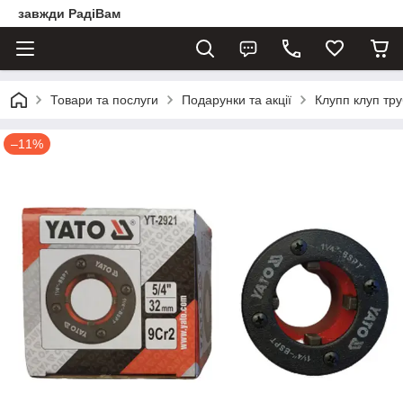
завжди РадіВам
Товари та послуги
Подарунки та акції
Клупп клуп тру
–11%