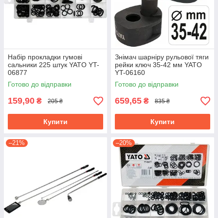
Набір прокладки гумові
Знімач шарніру рульової тяги
сальники 225 штук YATO YT-
рейки ключ 35-42 мм YATO
06877
YT-06160
Готово до відправки
Готово до відправки
159,90
659,65
₴
₴
205 ₴
835 ₴
Купити
Купити
–21%
–20%