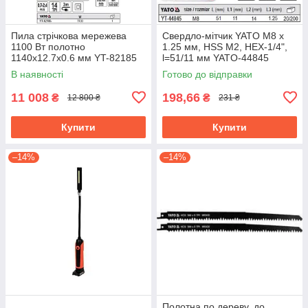
Пила стрічкова мережева
Свердло-мітчик YATO М8 х
1100 Вт полотно
1.25 мм, HSS М2, HEX-1/4",
1140х12.7х0.6 мм YT-82185
l=51/11 мм YATO-44845
В наявності
Готово до відправки
11 008
198,66
₴
₴
12 800 ₴
231 ₴
Купити
Купити
–14%
–14%
Полотна по дереву, до