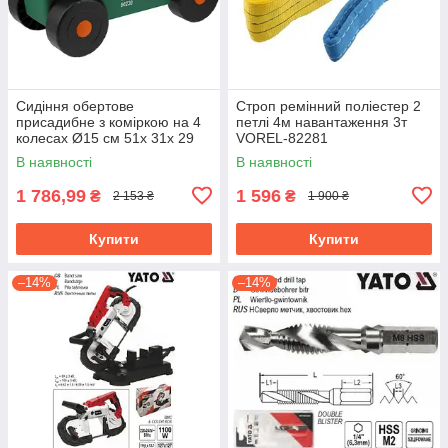
Сидіння обертове
Строп ремінний поліестер 2
присадибне з коміркою на 4
петлі 4м навантаження 3т
колесах Ø15 см 51х 31х 29
VOREL-82281
см, для навантаж.- 80 кгFLO-
В наявності
В наявності
90230
1 786,99
1 596
₴
₴
2 153 ₴
1 900 ₴
Купити
Купити
–14%
–14%