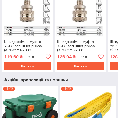
Швидкознімна муфта
Швидкознімна муфта
Шви
YATO зовнішня різьба
YATO зовнішня різьба
YATO
Ø=1/4" YT-2390
Ø=3/8" YT-2391
Ø=1/
119,60
126,04
128
₴
₴
130 ₴
137 ₴
Купити
Купити
Акційні пропозиції та новинки
–17%
–16%