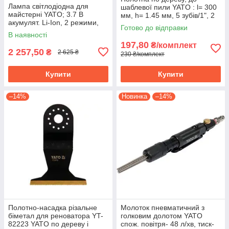
Лампа світлодіодна для
шаблевої пили YATO : l= 300
майстерні YATO; 3.7 В
мм, h= 1.45 мм, 5 зубів/1", 2
акумулят. Li-Ion, 2 режими,
шт. YT-33920
Готово до відправки
зарядний USB пристрій YT-
В наявності
08527
197,80
₴/комплект
2 257,50
₴
2 625 ₴
230 ₴/комплект
Купити
Купити
–14%
Новинка
–14%
Полотно-насадка різальне
Молоток пневматичний з
біметал для реноватора YT-
голковим долотом YATO
82223 YATO по дереву і
спож. повітря- 48 л/хв, тиск-