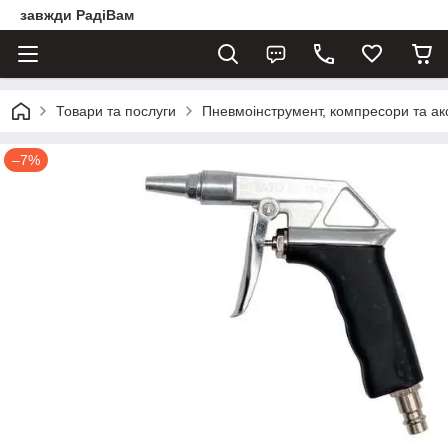
завжди РадіВам
Товари та послуги
Пневмоінструмент, компресори та ак
–7%