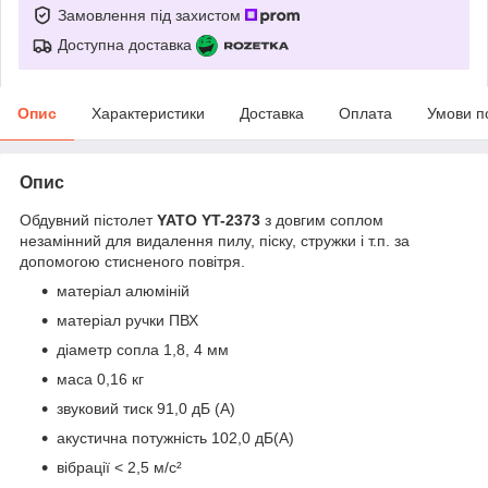
Замовлення під захистом
Доступна доставка
Опис
Характеристики
Доставка
Оплата
Умови п
Опис
Обдувний пістолет
YATO YT-2373
з довгим соплом
незамінний для видалення пилу, піску, стружки і т.п. за
допомогою стисненого повітря.
матеріал алюміній
матеріал ручки ПВХ
діаметр сопла 1,8, 4 мм
маса 0,16 кг
звуковий тиск 91,0 дБ (А)
акустична потужність 102,0 дБ(А)
вібрації < 2,5 м/с²