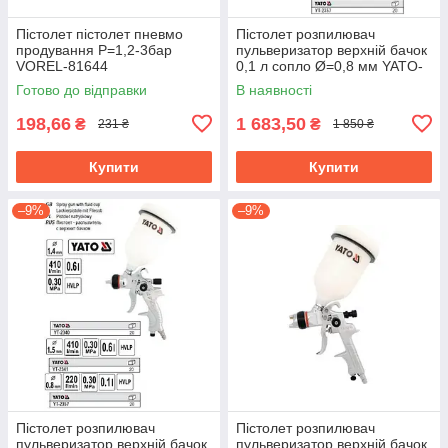
Пістолет пістолет пневмо
Пістолет розпилювач
продування P=1,2-3бар
пульверизатор верхній бачок
VOREL-81644
0,1 л сопло Ø=0,8 мм YATO-
2357
Готово до відправки
В наявності
198,66
1 683,50
₴
₴
231 ₴
1 850 ₴
Купити
Купити
–9%
–9%
Пістолет розпилювач
Пістолет розпилювач
пульверизатор верхній бачок
пульверизатор верхній бачок