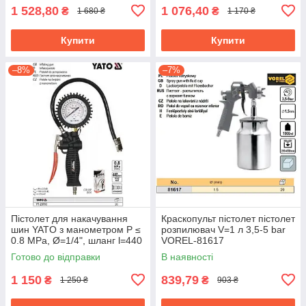
1 528,80
1 076,40
₴
₴
1 680 ₴
1 170 ₴
Купити
Купити
–8%
–7%
Пістолет для накачування
Краскопульт пістолет пістолет
шин YATO з манометром P ≤
розпилювач V=1 л 3,5-5 bar
0.8 MPa, Ø=1/4", шланг l=440
VOREL-81617
мм YATO-23703
Готово до відправки
В наявності
1 150
839,79
₴
₴
1 250 ₴
903 ₴