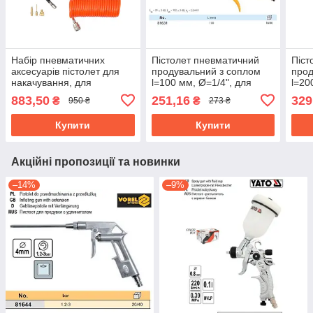
Набір пневматичних
Пістолет пневматичний
Піст
аксесуарів пістолет для
продувальний з соплом
прод
накачування, для
l=100 мм, Ø=1/4", для
l=20
продування, шланг та 3
тиску - 0.8 MPa VOREL-
тиск
883,50
251,16
329
₴
₴
950 ₴
273 ₴
насадки YATO YT-23780
81631
816
Купити
Купити
Акційні пропозиції та новинки
–14%
–9%