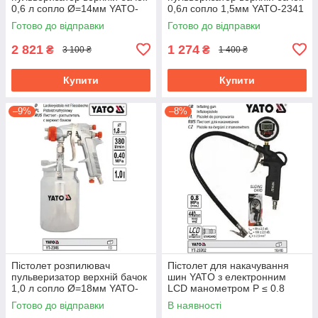
0,6 л сопло Ø=14мм YATO-
0,6л сопло 1,5мм YATO-2341
2340
Готово до відправки
Готово до відправки
2 821
1 274
₴
₴
3 100 ₴
1 400 ₴
Купити
Купити
–9%
–8%
Пістолет розпилювач
Пістолет для накачування
пульверизатор верхній бачок
шин YATO з електронним
1,0 л сопло Ø=18мм YATO-
LCD манометром P ≤ 0.8
2346
MPa, Ø=1/4" YT-23702
Готово до відправки
В наявності