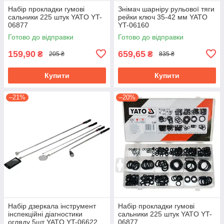
Набір прокладки гумові
Знімач шарніру рульової тяги
сальники 225 штук YATO YT-
рейки ключ 35-42 мм YATO
06877
YT-06160
Готово до відправки
Готово до відправки
159,90
659,65
₴
₴
205 ₴
835 ₴
Купити
Купити
–21%
–20%
Набір дзеркала інструмент
Набір прокладки гумові
інспекційні діагностики
сальники 225 штук YATO YT-
огляду 5шт YATO YT-06622
06877