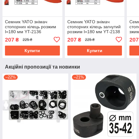
Семник YATO знімач
Семник YATO знімач
Семн
стопорних кілець розжим
стопорних кілець загнутий
стоп
l=180 мм YT-2136
розжим l=180 мм YT-2138
зжим
207
207
207
₴
₴
225 ₴
225 ₴
Купити
Купити
Акційні пропозиції та новинки
–22%
–21%