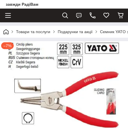
завжди РадіВам
Товари та послуги
Подарунки та акції
Семник YATO з
–7%