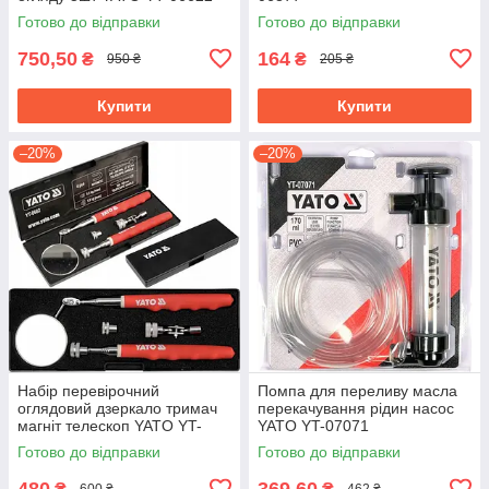
Готово до відправки
Готово до відправки
750,50
164
₴
₴
950 ₴
205 ₴
Купити
Купити
–20%
–20%
Набір перевірочний
Помпа для переливу масла
оглядовий дзеркало тримач
перекачування рідин насос
магніт телескоп YATO YT-
YATO YT-07071
0662
Готово до відправки
Готово до відправки
480
369,60