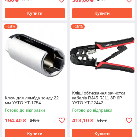
₴
₴
600 ₴
462 ₴
Купити
Купити
–19%
–19%
Кліщі обтискання зачистки
Ключ для лямбда зонду 22
кабелів RJ45 RJ11 8P 6P
мм YATO YT-1754
YATO YT-22442
Готово до відправки
Готово до відправки
194,40
413,10
₴
₴
240 ₴
510 ₴
Купити
Купити