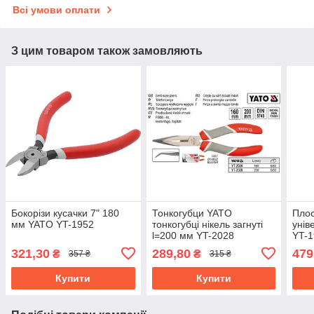
Всі умови оплати
З цим товаром також замовляють
Бокорізи кусачки 7" 180
Тонкогубци YATO
Плос
мм YATO YT-1952
тонкогубці нікель загнуті
унів
l=200 мм YT-2028
YT-
321,30
289,80
479
₴
₴
357 ₴
315 ₴
Купити
Купити