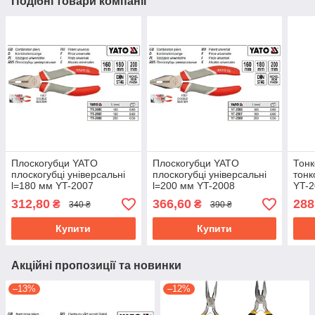
Подібні товари компанії
Плоскогубци YATO
Плоскогубци YATO
Тонк
плоскогубці універсальні
плоскогубці універсальні
тонк
l=180 мм YT-2007
l=200 мм YT-2008
YT-
312,80
366,60
288
₴
₴
340 ₴
390 ₴
Купити
Купити
Акційні пропозиції та новинки
–13%
–12%