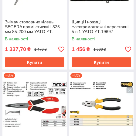
Знімач стопорних кілець
Щипці і ножиці
SEGERA прямі стискні l 325
електромонтажні переставні
мм 85-200 мм YATO YT-
5 в 1 YATO YT-19697
19979
В наявності
В наявності
1 337,70
1 456
₴
₴
1 470 ₴
1 600 ₴
Купити
Купити
–8%
–8%