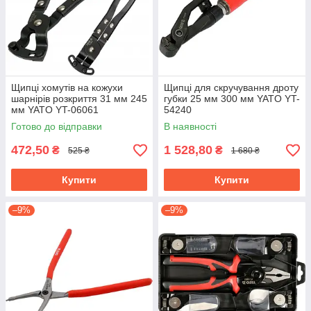
Щипці хомутів на кожухи
Щипці для скручування дроту
шарнірів розкриття 31 мм 245
губки 25 мм 300 мм YATO YT-
мм YATO YT-06061
54240
Готово до відправки
В наявності
472,50
1 528,80
₴
₴
525 ₴
1 680 ₴
Купити
Купити
–9%
–9%