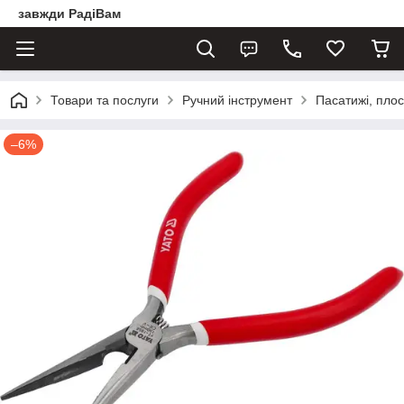
завжди РадіВам
Товари та послуги
Ручний інструмент
Пасатижі, плоск
–6%