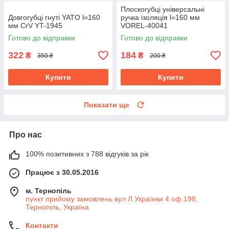
Плоскогубці універсальні
Довгогубці гнуті YATO l=160
ручка ізоляція l=160 мм
мм CrV YT-1945
VOREL-40041
Готово до відправки
Готово до відправки
322
184
₴
₴
350 ₴
200 ₴
Купити
Купити
Показати ще
Про нас
100% позитивних з 788 відгуків за рік
Працює з 30.05.2016
м. Тернопіль
пункт прийому замовлень вул Л.Українки 4 оф.198,
Тернопіль, Україна
Контакти