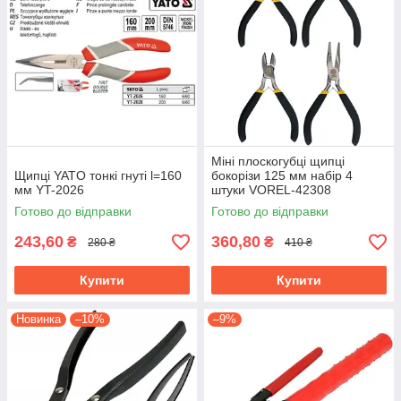
Міні плоскогубці щипці
Щипці YATO тонкі гнуті l=160
бокорізи 125 мм набір 4
мм YT-2026
штуки VOREL-42308
Готово до відправки
Готово до відправки
243,60
360,80
₴
₴
280 ₴
410 ₴
Купити
Купити
Новинка
–10%
–9%