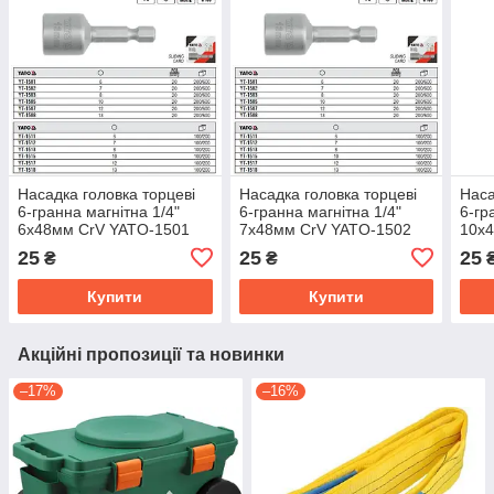
Насадка головка торцеві
Насадка головка торцеві
Наса
6-гранна магнітна 1/4"
6-гранна магнітна 1/4"
6-гр
6х48мм CrV YATO-1501
7х48мм CrV YATO-1502
10х
25
25
25
₴
₴
Купити
Купити
Акційні пропозиції та новинки
–17%
–16%