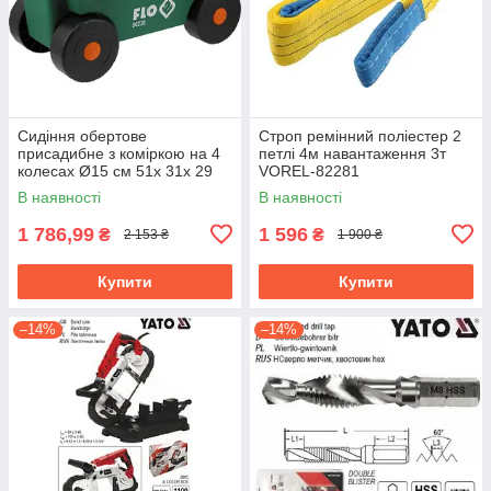
Сидіння обертове
Строп ремінний поліестер 2
присадибне з коміркою на 4
петлі 4м навантаження 3т
колесах Ø15 см 51х 31х 29
VOREL-82281
см, для навантаж.- 80 кгFLO-
В наявності
В наявності
90230
1 786,99
1 596
₴
₴
2 153 ₴
1 900 ₴
Купити
Купити
–14%
–14%