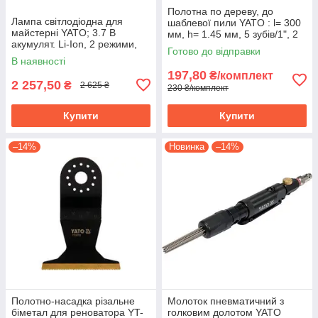
Полотна по дереву, до
Лампа світлодіодна для
шаблевої пили YATO : l= 300
майстерні YATO; 3.7 В
мм, h= 1.45 мм, 5 зубів/1", 2
акумулят. Li-Ion, 2 режими,
шт. YT-33920
Готово до відправки
зарядний USB пристрій YT-
В наявності
08527
197,80
₴/комплект
2 257,50
₴
2 625 ₴
230 ₴/комплект
Купити
Купити
–14%
Новинка
–14%
Полотно-насадка різальне
Молоток пневматичний з
біметал для реноватора YT-
голковим долотом YATO