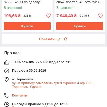
82223 YATO по дереву і
спож. повітря- 48 л/хв, тиск-
металу, l= 90 мм, w= 65 мм
6.3 Bar, 13 голок YT-09913
В наявності
В наявності
198,66
7 946,40
₴
₴
231 ₴
9 240 ₴
Купити
Купити
Показати ще
Про нас
100% позитивних з 788 відгуків за рік
Працює з 30.05.2016
м. Тернопіль
пункт прийому замовлень вул Л.Українки 4 оф.198,
Тернопіль, Україна
Контакти
Сьогодні працює з 11:00 до 15:00