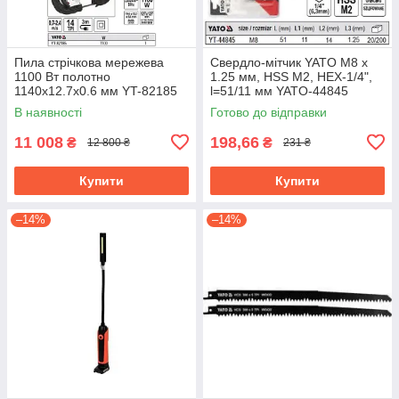
Пила стрічкова мережева
Свердло-мітчик YATO М8 х
1100 Вт полотно
1.25 мм, HSS М2, HEX-1/4",
1140х12.7х0.6 мм YT-82185
l=51/11 мм YATO-44845
В наявності
Готово до відправки
11 008
198,66
₴
₴
12 800 ₴
231 ₴
Купити
Купити
–14%
–14%