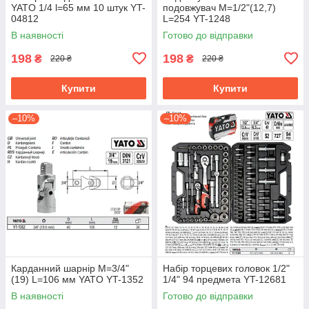
YATO 1/4 l=65 мм 10 штук YT-
подовжувач M=1/2"(12,7)
04812
L=254 YT-1248
В наявності
Готово до відправки
198
198
₴
₴
220 ₴
220 ₴
Купити
Купити
–10%
–10%
Карданний шарнір M=3/4"
Набір торцевих головок 1/2"
(19) L=106 мм YATO YT-1352
1/4" 94 предмета YT-12681
В наявності
Готово до відправки