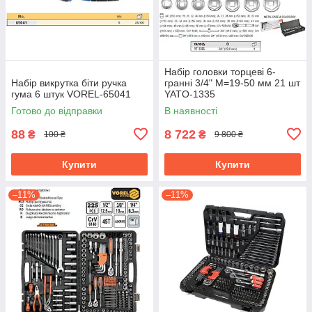
Набір головки торцеві 6-
Набір викрутка біти ручка
гранні 3/4" М=19-50 мм 21 шт
гума 6 штук VOREL-65041
YATO-1335
Готово до відправки
В наявності
88
8 722
₴
₴
100 ₴
9 800 ₴
Купити
Купити
–11%
–11%