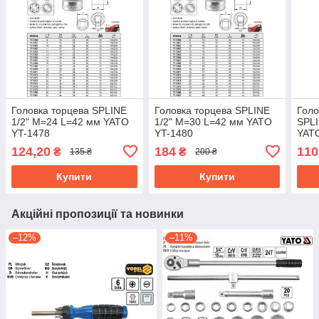
Головка торцева SPLINE
Головка торцева SPLINE
Голо
1/2" M=24 L=42 мм YATO
1/2" M=30 L=42 мм YATO
SPLI
YT-1478
YT-1480
YAT
124,20
184
110
₴
₴
135 ₴
200 ₴
Купити
Купити
Акційні пропозиції та новинки
–12%
–11%