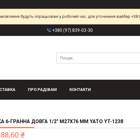
замовлення будуть опрацьовані у робочий час. для уточнення вайбер +38 
+380 (97) 839-03-30
СТАВКА
ПРО РАДІВАМ
КОНТАКТИ
А 6-ГРАННА ДОВГА 1/2" М27Х76 ММ YATO YT-1238
188,60 ₴