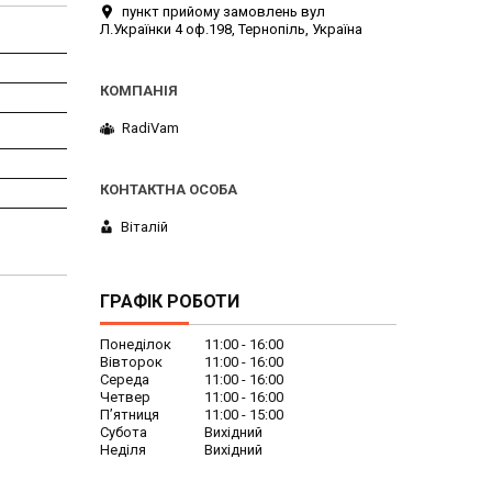
пункт прийому замовлень вул
Л.Українки 4 оф.198, Тернопіль, Україна
RadiVam
Віталій
ГРАФІК РОБОТИ
Понеділок
11:00
16:00
Вівторок
11:00
16:00
Середа
11:00
16:00
Четвер
11:00
16:00
Пʼятниця
11:00
15:00
Субота
Вихідний
Неділя
Вихідний