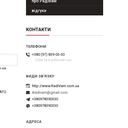
про РадіВам
відгуки
КОНТАКТИ
+380 (97) 839-03-30
Viber та в робочий час
р не
http://www.RadiVam.com.ua
YATO
4radivam@gmail.com
+380978390330
+380978390330