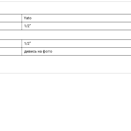
Yato
1/2"
1/2"
дивись на фото