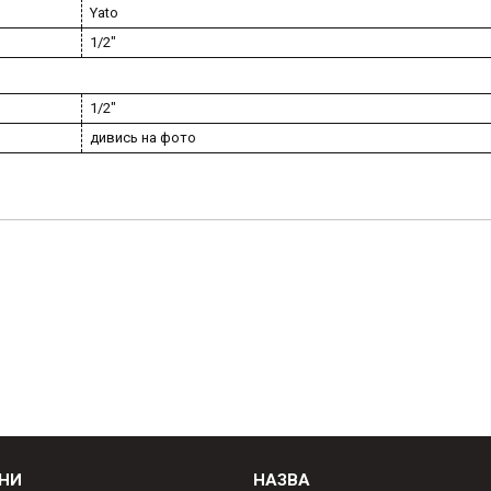
Yato
1/2"
1/2"
дивись на фото