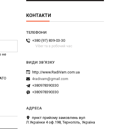
КОНТАКТИ
+380 (97) 839-03-30
Viber та в робочий час
р не
http://www.RadiVam.com.ua
YATO
4radivam@gmail.com
+380978390330
+380978390330
пункт прийому замовлень вул
Л.Українки 4 оф.198, Тернопіль, Україна