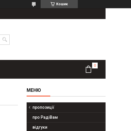
Кошик
пропозиції
про РадіВам
відгуки