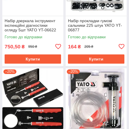
Набір дзеркала інструмент
Набір прокладки гумові
інспекційні діагностики
сальники 225 штук YATO YT-
огляду 5шт YATO YT-06622
06877
Готово до відправки
Готово до відправки
750,50
164
₴
₴
950 ₴
205 ₴
Купити
Купити
–20%
–20%