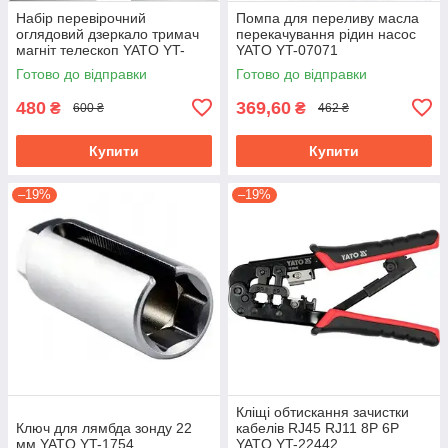
Набір перевірочний
Помпа для переливу масла
оглядовий дзеркало тримач
перекачування рідин насос
магніт телескоп YATO YT-
YATO YT-07071
0662
Готово до відправки
Готово до відправки
480
369,60
₴
₴
600 ₴
462 ₴
Купити
Купити
–19%
–19%
Кліщі обтискання зачистки
Ключ для лямбда зонду 22
кабелів RJ45 RJ11 8P 6P
мм YATO YT-1754
YATO YT-22442