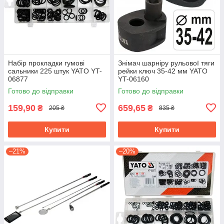
Набір прокладки гумові
Знімач шарніру рульової тяги
сальники 225 штук YATO YT-
рейки ключ 35-42 мм YATO
06877
YT-06160
Готово до відправки
Готово до відправки
159,90
659,65
₴
₴
205 ₴
835 ₴
Купити
Купити
–21%
–20%