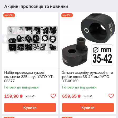
Акційні пропозиції та новинки
–22%
–21%
Набір прокладки гумові
Знімач шарніру рульової тяги
сальники 225 штук YATO YT-
рейки ключ 35-42 мм YATO
06877
YT-06160
Готово до відправки
Готово до відправки
159,90
659,65
₴
₴
205 ₴
835 ₴
Купити
Купити