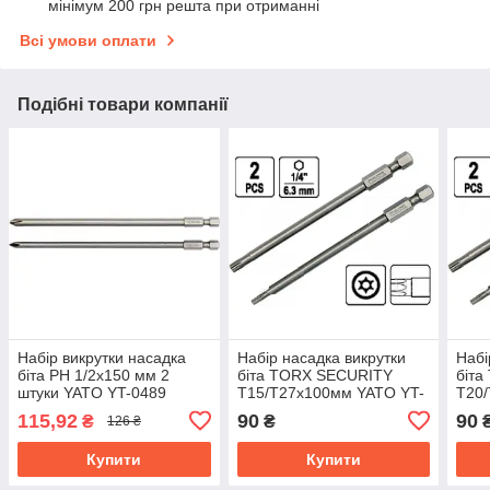
мінімум 200 грн решта при отриманні
Всі умови оплати
Подібні товари компанії
Набір викрутки насадка
Набір насадка викрутки
Набі
біта PH 1/2х150 мм 2
біта TORX SECURITY
біт
штуки YATO YT-0489
T15/T27х100мм YATO YT-
T20
0491
049
115,92
90
90
₴
₴
126 ₴
Купити
Купити