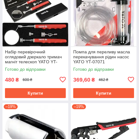
Набір перевірочний
Помпа для переливу масла
оглядовий дзеркало тримач
перекачування рідин насос
магніт телескоп YATO YT-
YATO YT-07071
0662
Готово до відправки
Готово до відправки
480
369,60
₴
₴
600 ₴
462 ₴
Купити
Купити
–19%
–19%