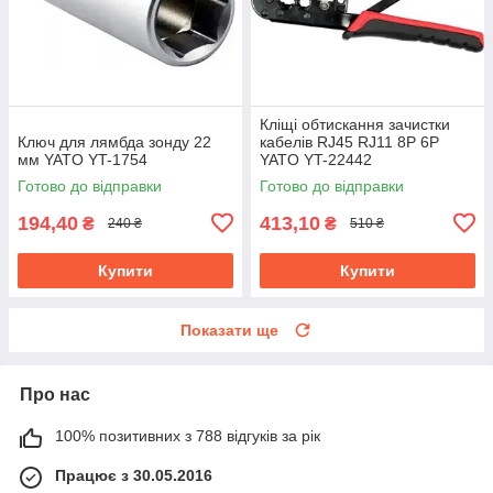
Кліщі обтискання зачистки
Ключ для лямбда зонду 22
кабелів RJ45 RJ11 8P 6P
мм YATO YT-1754
YATO YT-22442
Готово до відправки
Готово до відправки
194,40
413,10
₴
₴
240 ₴
510 ₴
Купити
Купити
Показати ще
Про нас
100% позитивних з 788 відгуків за рік
Працює з 30.05.2016