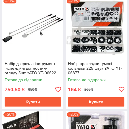
–21%
–20%
Набір дзеркала інструмент
Набір прокладки гумові
інспекційні діагностики
сальники 225 штук YATO YT-
огляду 5шт YATO YT-06622
06877
Готово до відправки
Готово до відправки
750,50
164
₴
₴
950 ₴
205 ₴
Купити
Купити
–20%
–20%