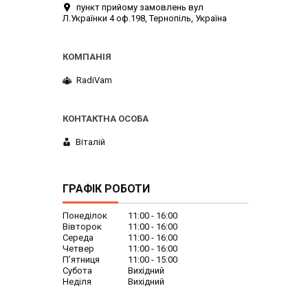
пункт прийому замовлень вул
Л.Українки 4 оф.198, Тернопіль, Україна
RadiVam
Віталій
ГРАФІК РОБОТИ
Понеділок
11:00
16:00
Вівторок
11:00
16:00
Середа
11:00
16:00
Четвер
11:00
16:00
Пʼятниця
11:00
15:00
Субота
Вихідний
Неділя
Вихідний