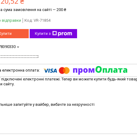
120,52 ₴
а сума замовлення на сайті — 200 ₴
о відправки
Код:
VR-71854
Купити
Купити з
78390330
ї підключені електронні платежі. Тепер ви можете купити будь-який това
и сайту.
ьніше запитуйте у вайбер, вибачте за незручності