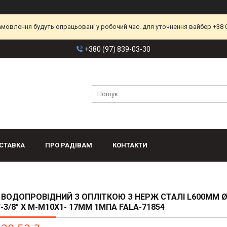
замовлення будуть опрацьовані у робочий час. для уточнення вайбер +38 
+380 (97) 839-03-30
СТАВКА
ПРО РАДІВАМ
КОНТАКТИ
ВОДОПРОВІДНИЙ З ОПЛІТКОЮ З НЕРЖ СТАЛІ L600ММ Ø8
F-3/8" Х M-M10X1- 17ММ 1МПА FALA-71854