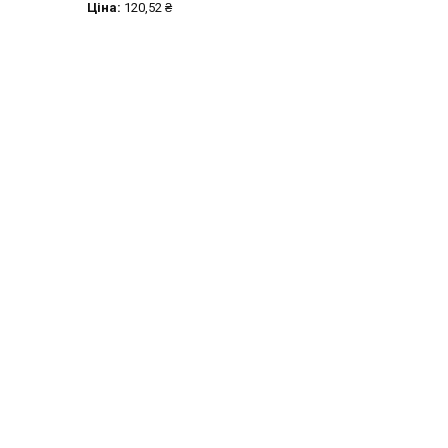
Ціна:
120,52 ₴