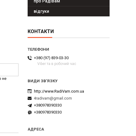
про РадіВам
відгуки
КОНТАКТИ
+380 (97) 839-03-30
Viber та в робочий час
р не
http://www.RadiVam.com.ua
4radivam@gmail.com
+380978390330
+380978390330