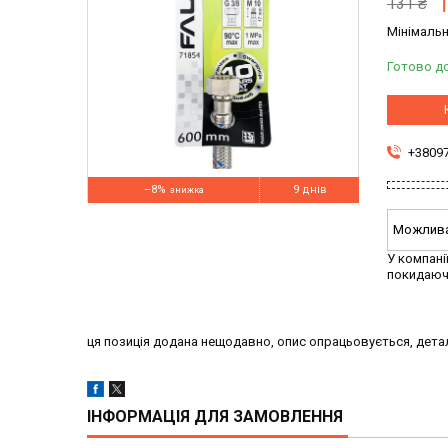
131 ₴
Мінімальн
Готово д
+3809
–8%
9 днів
У компані
покидаюч
ця позиція додана нещодавно, опис опрацьовується, детал
ІНФОРМАЦІЯ ДЛЯ ЗАМОВЛЕННЯ