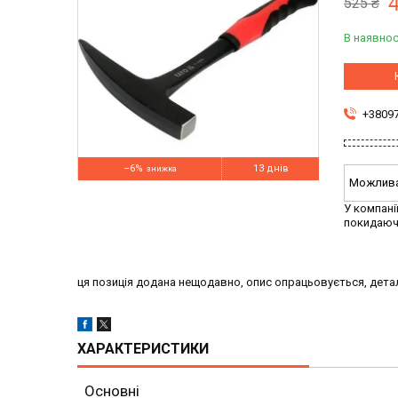
525 ₴
В наявнос
+3809
–6%
13 днів
У компані
покидаюч
ця позиція додана нещодавно, опис опрацьовується, детал
ХАРАКТЕРИСТИКИ
Основні