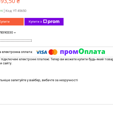
493,50 ₴
ті
Код:
YT-45650
Купити
Купити з
78390330
ї підключені електронні платежі. Тепер ви можете купити будь-який това
и сайту.
ьніше запитуйте у вайбер, вибачте за незручності