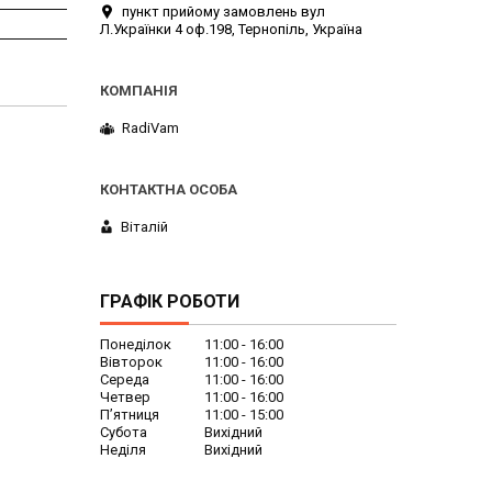
пункт прийому замовлень вул
Л.Українки 4 оф.198, Тернопіль, Україна
RadiVam
Віталій
ГРАФІК РОБОТИ
Понеділок
11:00
16:00
Вівторок
11:00
16:00
Середа
11:00
16:00
Четвер
11:00
16:00
Пʼятниця
11:00
15:00
Субота
Вихідний
Неділя
Вихідний