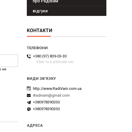
про РадіВам
відгуки
КОНТАКТИ
+380 (97) 839-03-30
Viber та в робочий час
р не
http://www.RadiVam.com.ua
4radivam@gmail.com
+380978390330
+380978390330