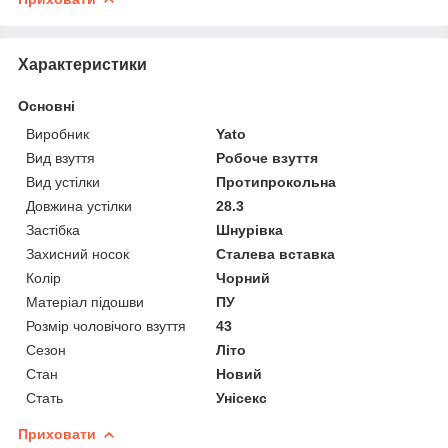
Характеристики
Основні
Виробник
Yato
Вид взуття
Робоче взуття
Вид устілки
Протипрокольна
Довжина устілки
28.3
Застібка
Шнурівка
Захисний носок
Сталева вставка
Колір
Чорний
Матеріал підошви
ПУ
Розмір чоловічого взуття
43
Сезон
Літо
Стан
Новий
Стать
Унісекс
Приховати