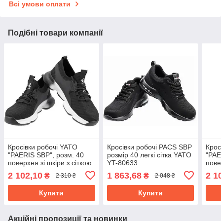
Всі умови оплати
Подібні товари компанії
Кросівки робочі YATO
Кросівки робочі PACS SBP
Крос
"PAERIS SBP", розм. 40
розмір 40 легкі сітка YATO
"PAE
поверхня зі шкіри з сіткою
YT-80633
пове
і кевларо поліурет.
і ке
2 102,10
1 863,68
2 1
₴
₴
2 310 ₴
2 048 ₴
підошвою YT-80642
підо
Купити
Купити
Акційні пропозиції та новинки