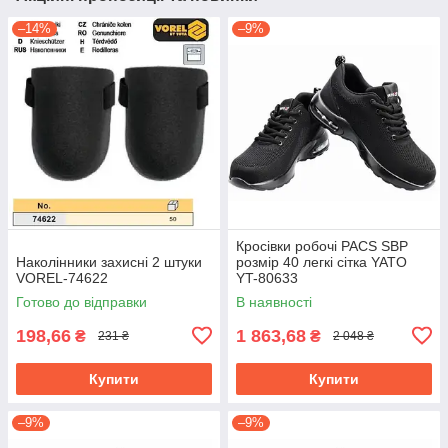
–14%
–9%
Кросівки робочі PACS SBP
Наколінники захисні 2 штуки
розмір 40 легкі сітка YATO
VOREL-74622
YT-80633
Готово до відправки
В наявності
198,66
1 863,68
₴
₴
231 ₴
2 048 ₴
Купити
Купити
–9%
–9%