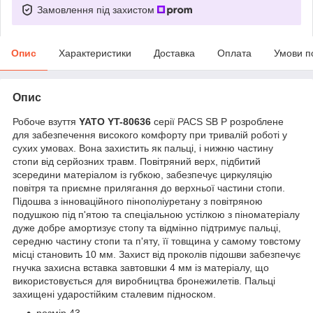
Замовлення під захистом
Опис
Характеристики
Доставка
Оплата
Умови п
Опис
Робоче взуття
YATO YT-80636
серії PACS SB P розроблене
для забезпечення високого комфорту при тривалій роботі у
сухих умовах. Вона захистить як пальці, і нижню частину
стопи від серйозних травм. Повітряний верх, підбитий
зсередини матеріалом із губкою, забезпечує циркуляцію
повітря та приємне прилягання до верхньої частини стопи.
Підошва з інноваційного пінополіуретану з повітряною
подушкою під п'ятою та спеціальною устілкою з піноматеріалу
дуже добре амортизує стопу та відмінно підтримує пальці,
середню частину стопи та п'яту, її товщина у самому товстому
місці становить 10 мм. Захист від проколів підошви забезпечує
гнучка захисна вставка завтовшки 4 мм із матеріалу, що
використовується для виробництва бронежилетів. Пальці
захищені ударостійким сталевим підноском.
розмір 43