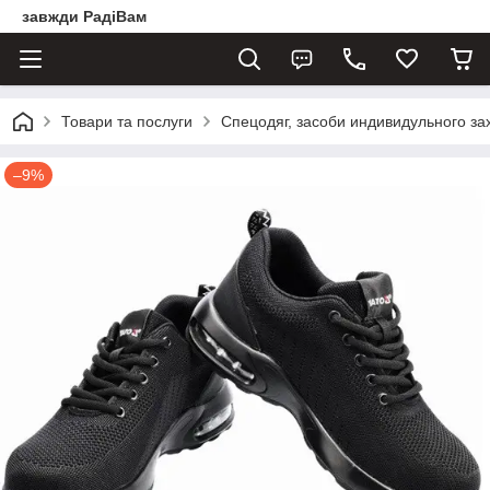
завжди РадіВам
Товари та послуги
Спецодяг, засоби индивидульного за
–9%