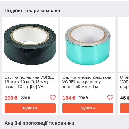
Подібні товари компанії
Стрічка ізоляційна VOREL
Стрічка клейка, армована
Стрі
19 мм х 10 м (0,13 мм)
VOREL для ремонту
VORE
паков. 10 шт. [50] VR-
тентів, 50 мм х 8 м,
стор
75000
зелена VR-85191
752
198
184
46
₴
₴
220 ₴
200 ₴
Купити
Купити
Акційні пропозиції та новинки