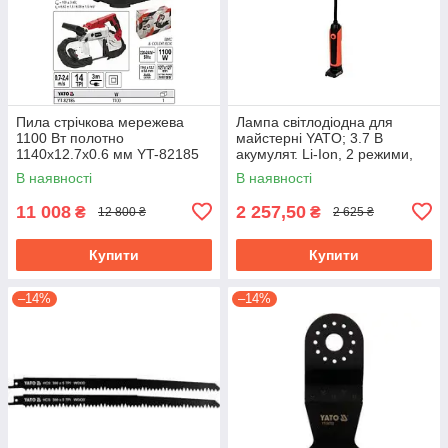
Пила стрічкова мережева
Лампа світлодіодна для
1100 Вт полотно
майстерні YATO; 3.7 В
1140х12.7х0.6 мм YT-82185
акумулят. Li-Ion, 2 режими,
зарядний USB пристрій YT-
В наявності
В наявності
08527
11 008
2 257,50
₴
₴
12 800 ₴
2 625 ₴
Купити
Купити
–14%
–14%