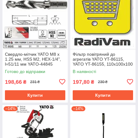
Свердло-мітчик YATO М8 х
Фільтр повітряний до
1.25 мм, HSS М2, HEX-1/4",
агрегатів YATO YT-86115,
l=51/11 мм YATO-44845
YATO YT-86155, 110x100x100
мм YATO YT-861933
Готово до відправки
В наявності
198,66
197,80
₴
₴
231 ₴
230 ₴
Купити
Купити
–14%
–14%