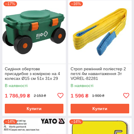
–17%
–16%
Сидіння обертове
Строп ремінний поліестер 2
присадибне з коміркою на 4
петлі 4м навантаження 3т
колесах Ø15 см 51х 31х 29
VOREL-82281
см, для навантаж.- 80 кгFLO-
В наявності
В наявності
90230
1 786,99
1 596
₴
₴
2 153 ₴
1 900 ₴
Купити
Купити
–14%
–14%