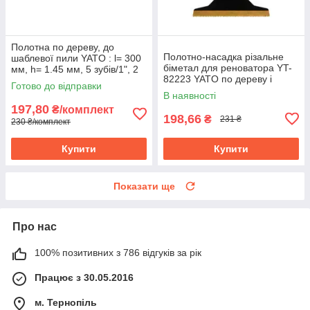
Полотна по дереву, до
Полотно-насадка різальне
шаблевої пили YATO : l= 300
біметал для реноватора YT-
мм, h= 1.45 мм, 5 зубів/1", 2
82223 YATO по дереву і
шт. YT-33920
Готово до відправки
металу, l= 90 мм, w= 65 мм
В наявності
197,80
₴/комплект
198,66
₴
231 ₴
230 ₴/комплект
Купити
Купити
Показати ще
Про нас
100% позитивних з 786 відгуків за рік
Працює з 30.05.2016
м. Тернопіль