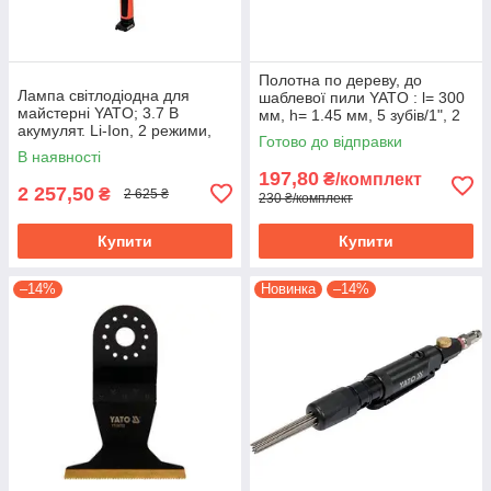
Полотна по дереву, до
Лампа світлодіодна для
шаблевої пили YATO : l= 300
майстерні YATO; 3.7 В
мм, h= 1.45 мм, 5 зубів/1", 2
акумулят. Li-Ion, 2 режими,
шт. YT-33920
Готово до відправки
зарядний USB пристрій YT-
В наявності
08527
197,80
₴/комплект
2 257,50
₴
2 625 ₴
230 ₴/комплект
Купити
Купити
–14%
Новинка
–14%