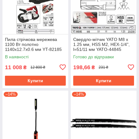
Пила стрічкова мережева
Свердло-мітчик YATO М8 х
1100 Вт полотно
1.25 мм, HSS М2, HEX-1/4",
1140х12.7х0.6 мм YT-82185
l=51/11 мм YATO-44845
В наявності
Готово до відправки
11 008
198,66
₴
₴
12 800 ₴
231 ₴
Купити
Купити
–14%
–14%