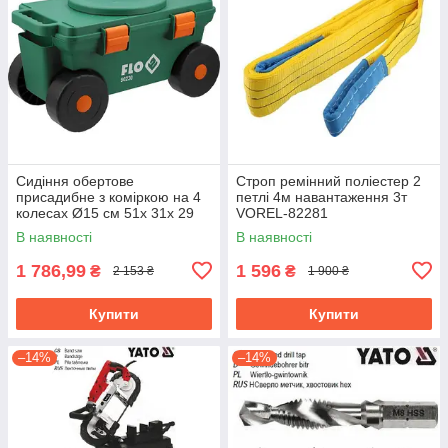
Сидіння обертове
Строп ремінний поліестер 2
присадибне з коміркою на 4
петлі 4м навантаження 3т
колесах Ø15 см 51х 31х 29
VOREL-82281
см, для навантаж.- 80 кгFLO-
В наявності
В наявності
90230
1 786,99
1 596
₴
₴
2 153 ₴
1 900 ₴
Купити
Купити
–14%
–14%