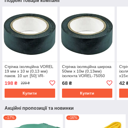
Подібні товари компанії
Стрічка ізоляційна VOREL
Стрічка ізоляційна широка
Стрі
19 мм х 10 м (0,13 мм)
50мм х 10м (0,13мм)
ізол
паков. 10 шт. [50] VR-
ізолєнта VOREL-75050
x15x
75000
°С Y
198
68
42
₴
₴
220 ₴
Купити
Купити
Акційні пропозиції та новинки
–17%
–16%