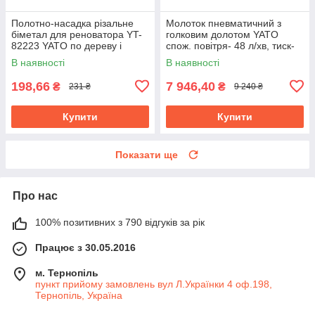
Полотно-насадка різальне
Молоток пневматичний з
біметал для реноватора YT-
голковим долотом YATO
82223 YATO по дереву і
спож. повітря- 48 л/хв, тиск-
металу, l= 90 мм, w= 65 мм
6.3 Bar, 13 голок YT-09913
В наявності
В наявності
198,66
7 946,40
₴
₴
231 ₴
9 240 ₴
Купити
Купити
Показати ще
Про нас
100% позитивних з 790 відгуків за рік
Працює з 30.05.2016
м. Тернопіль
пункт прийому замовлень вул Л.Українки 4 оф.198,
Тернопіль, Україна