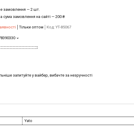
е замовлення — 2 шт.
а сума замовлення на сайті — 200 ₴
аявності
Тільки оптом
Код:
YT-85067
78390330
ьніше запитуйте у вайбер, вибачте за незручності
Yato