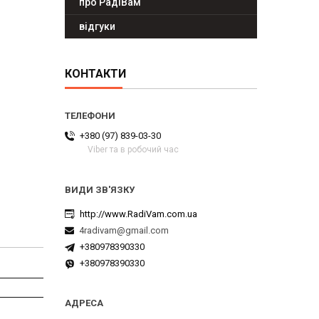
про РадіВам
відгуки
КОНТАКТИ
+380 (97) 839-03-30
Viber та в робочий час
http://www.RadiVam.com.ua
4radivam@gmail.com
+380978390330
+380978390330