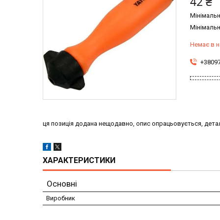
42 ₴
Мінімальн
Мінімальн
Немає в н
+3809
ця позиція додана нещодавно, опис опрацьовується, детал
ХАРАКТЕРИСТИКИ
Основні
Виробник