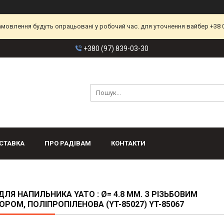
замовлення будуть опрацьовані у робочий час. для уточнення вайбер +38 
+380 (97) 839-03-30
СТАВКА
ПРО РАДІВАМ
КОНТАКТИ
ДЛЯ НАПИЛЬНИКА YATO : Ø= 4.8 ММ. З РІЗЬБОВИМ
ОРОМ, ПОЛІПРОПІЛЕНОВА (YT-85027) YT-85067