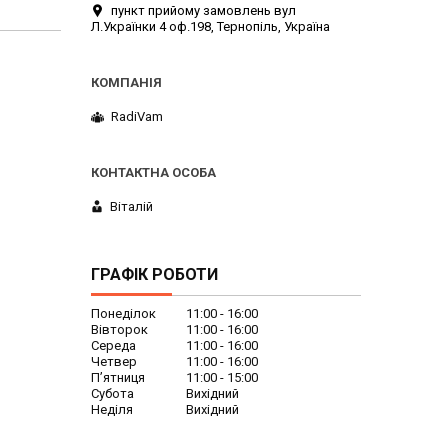
пункт прийому замовлень вул
Л.Українки 4 оф.198, Тернопіль, Україна
RadiVam
Віталій
ГРАФІК РОБОТИ
Понеділок
11:00
16:00
Вівторок
11:00
16:00
Середа
11:00
16:00
Четвер
11:00
16:00
Пʼятниця
11:00
15:00
Субота
Вихідний
Неділя
Вихідний