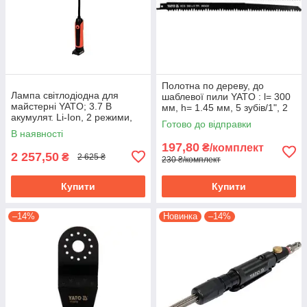
Полотна по дереву, до
Лампа світлодіодна для
шаблевої пили YATO : l= 300
майстерні YATO; 3.7 В
мм, h= 1.45 мм, 5 зубів/1", 2
акумулят. Li-Ion, 2 режими,
шт. YT-33920
Готово до відправки
зарядний USB пристрій YT-
В наявності
08527
197,80
₴/комплект
2 257,50
₴
2 625 ₴
230 ₴/комплект
Купити
Купити
–14%
Новинка
–14%