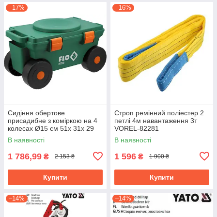
–17%
–16%
Сидіння обертове
Строп ремінний поліестер 2
присадибне з коміркою на 4
петлі 4м навантаження 3т
колесах Ø15 см 51х 31х 29
VOREL-82281
см, для навантаж.- 80 кгFLO-
В наявності
В наявності
90230
1 786,99
1 596
₴
₴
2 153 ₴
1 900 ₴
Купити
Купити
–14%
–14%