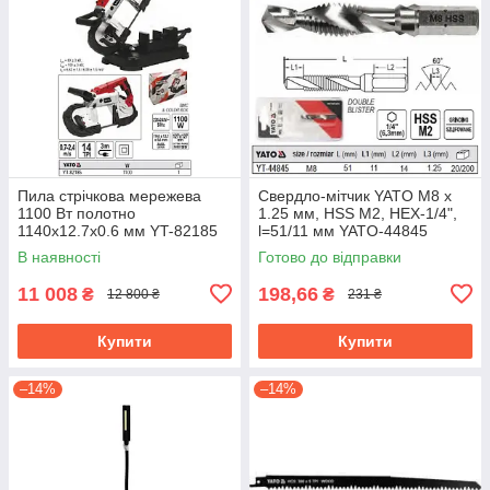
Пила стрічкова мережева
Свердло-мітчик YATO М8 х
1100 Вт полотно
1.25 мм, HSS М2, HEX-1/4",
1140х12.7х0.6 мм YT-82185
l=51/11 мм YATO-44845
В наявності
Готово до відправки
11 008
198,66
₴
₴
12 800 ₴
231 ₴
Купити
Купити
–14%
–14%