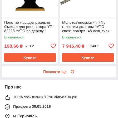
Полотно-насадка різальне
Молоток пневматичний з
біметал для реноватора YT-
голковим долотом YATO
82223 YATO по дереву і
спож. повітря- 48 л/хв, тиск-
металу, l= 90 мм, w= 65 мм
6.3 Bar, 13 голок YT-09913
В наявності
В наявності
198,66
7 946,40
₴
₴
231 ₴
9 240 ₴
Купити
Купити
Показати ще
Про нас
100% позитивних з 790 відгуків за рік
Працює з 30.05.2016
м. Тернопіль