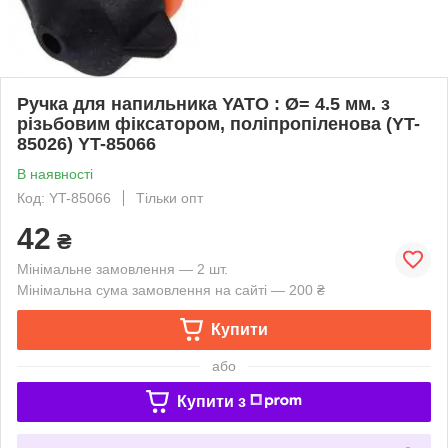
Ручка для напильника YATO : Ø= 4.5 мм. з
різьбовим фіксатором, поліпропіленова (YT-
85026) YT-85066
В наявності
Код: YT-85066
Тільки опт
42
₴
Мінімальне замовлення — 2 шт.
Мінімальна сума замовлення на сайті — 200 ₴
Купити
або
Купити з