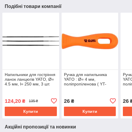
Подібні товари компанії
Напильники для гостріння
Ручка для напильника
Ручк
ланок ланцюгів YATO, Ø=
YATO : Ø= 4 мм,
YATO
4.5 мм, l= 250 мм, 3 шт.
поліпропіленова ( YT-
полі
YT-85026
85025) YT-85060
8502
124,20
26
26
₴
₴
135 ₴
Купити
Купити
Акційні пропозиції та новинки