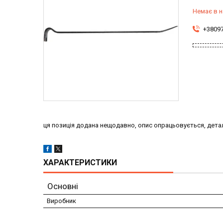
Немає в н
+3809
ця позиція додана нещодавно, опис опрацьовується, детал
ХАРАКТЕРИСТИКИ
Основні
Виробник