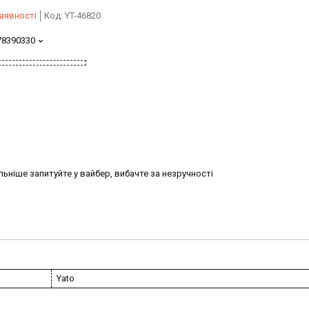
аявності
Код:
YT-46820
78390330
ьніше запитуйте у вайбер, вибачте за незручності
Yato