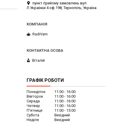
пункт прийому замовлень вул
Л.Українки 4 оф.198, Тернопіль, Україна
RadiVam
Віталій
ГРАФІК РОБОТИ
Понеділок
11:00
16:00
Вівторок
11:00
16:00
Середа
11:00
16:00
Четвер
11:00
16:00
Пʼятниця
11:00
15:00
Субота
Вихідний
Неділя
Вихідний