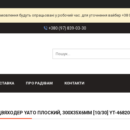
замовлення будуть опрацьовані у робочий час. для уточнення вайбер +38 
+380 (97) 839-03-30
СТАВКА
ПРО РАДІВАМ
КОНТАКТИ
ЦВЯХОДЕР YATO ПЛОСКИЙ, 300Х35Х6ММ [10/30] YT-46820