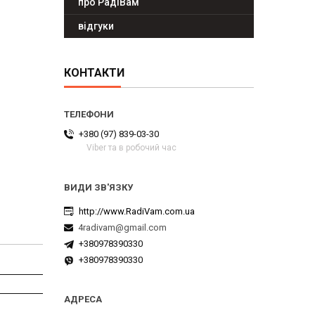
про РадіВам
відгуки
КОНТАКТИ
+380 (97) 839-03-30
Viber та в робочий час
http://www.RadiVam.com.ua
4radivam@gmail.com
+380978390330
+380978390330