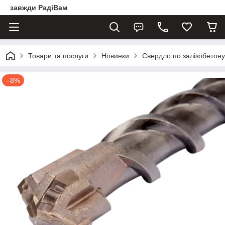
завжди РадіВам
Товари та послуги
Новинки
Свердло по залізобетону
–8%