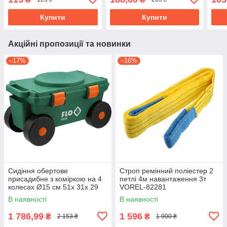
419503
Купити
Купити
Акційні пропозиції та новинки
–17%
–16%
Сидіння обертове
Строп ремінний поліестер 2
присадибне з коміркою на 4
петлі 4м навантаження 3т
колесах Ø15 см 51х 31х 29
VOREL-82281
см, для навантаж.- 80 кгFLO-
В наявності
В наявності
90230
1 786,99
1 596
₴
₴
2 153 ₴
1 900 ₴