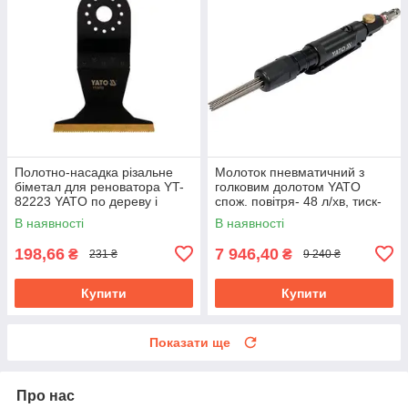
Полотно-насадка різальне
Молоток пневматичний з
біметал для реноватора YT-
голковим долотом YATO
82223 YATO по дереву і
спож. повітря- 48 л/хв, тиск-
металу, l= 90 мм, w= 65 мм
6.3 Bar, 13 голок YT-09913
В наявності
В наявності
198,66
7 946,40
₴
₴
231 ₴
9 240 ₴
Купити
Купити
Показати ще
Про нас