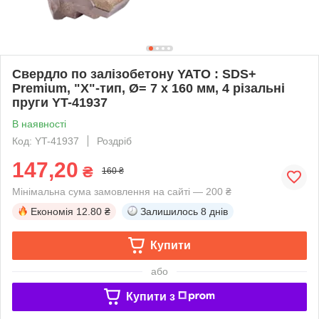
Свердло по залізобетону YATO : SDS+
Premium, "Х"-тип, Ø= 7 х 160 мм, 4 різальні
пруги YT-41937
В наявності
Код: YT-41937
Роздріб
147,20
₴
160 ₴
Мінімальна сума замовлення на сайті — 200 ₴
Економія
12.80 ₴
Залишилось
8 днів
Купити
або
Купити з