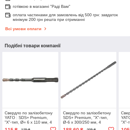
готівкою в магазині "Раді Вам"
оплата частинами для замовлень від 500 грн: завдаток
мінімум 200 грн решта при отриманні
Всі умови оплати
Подібні товари компанії
Свердло по залізобетону
Свердло по залізобетону
Свер
YATO : SDS+ Premium,
SDS+ Premium, "Х"-тип,
YATO
"Х"-тип, Ø= 6 х 110 мм, 4
Ø-6 х 300/250 мм, 4
"Х"-
різальні пруги YT-41931
різальні пруги YATO YT-
різа
115
188,60
105
₴
₴
125 ₴
205 ₴