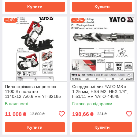
Купити
Купити
–14%
–14%
Пила стрічкова мережева
Свердло-мітчик YATO М8 х
1100 Вт полотно
1.25 мм, HSS М2, HEX-1/4",
1140х12.7х0.6 мм YT-82185
l=51/11 мм YATO-44845
В наявності
Готово до відправки
11 008
198,66
₴
₴
12 800 ₴
231 ₴
Купити
Купити