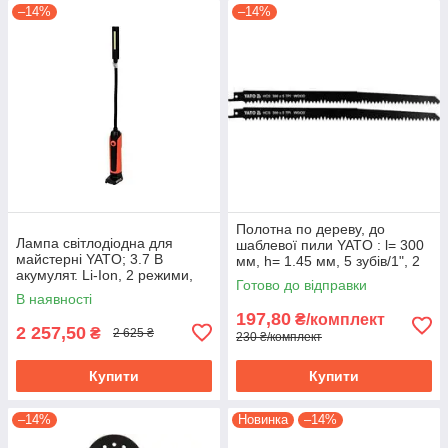
–14%
–14%
Полотна по дереву, до
Лампа світлодіодна для
шаблевої пили YATO : l= 300
майстерні YATO; 3.7 В
мм, h= 1.45 мм, 5 зубів/1", 2
акумулят. Li-Ion, 2 режими,
шт. YT-33920
Готово до відправки
зарядний USB пристрій YT-
В наявності
08527
197,80
₴/комплект
2 257,50
₴
2 625 ₴
230 ₴/комплект
Купити
Купити
–14%
Новинка
–14%