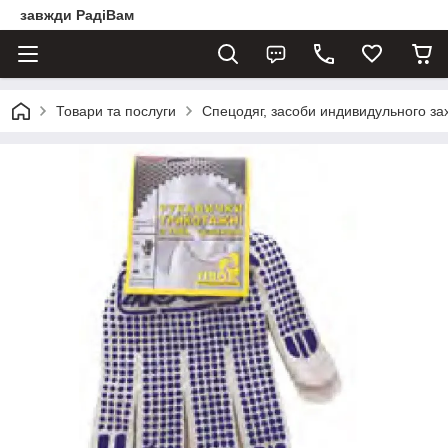
завжди РадіВам
Товари та послуги
Спецодяг, засоби индивидульного за