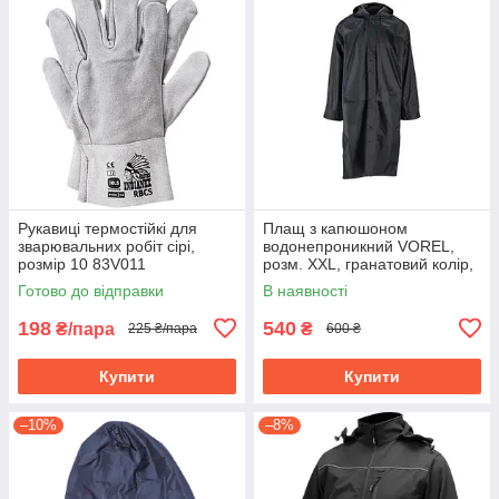
Рукавиці термостійкі для
Плащ з капюшоном
зварювальних робіт cірі,
водонепроникний VOREL,
розмір 10 83V011
розм. XXL, гранатовий колір,
з вентиляційними отворами
Готово до відправки
В наявності
PVC 74655
198
540
₴/пара
₴
225 ₴/пара
600 ₴
Купити
Купити
–10%
–8%