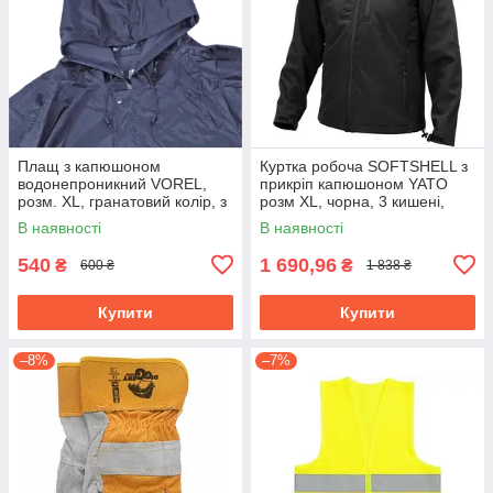
Плащ з капюшоном
Куртка робоча SOFTSHELL з
водонепроникний VOREL,
прикріп капюшоном YATO
розм. XL, гранатовий колір, з
розм XL, чорна, 3 кишені,
вентиляційними отворами
96% поліест і 4% спандекс
В наявності
В наявності
PVC 74654
YT-79553
540
1 690,96
₴
₴
600 ₴
1 838 ₴
Купити
Купити
–8%
–7%