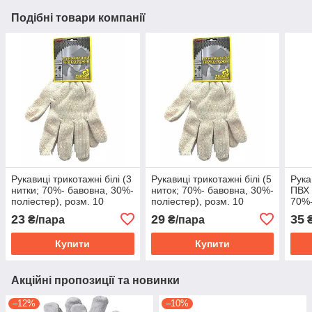
Подібні товари компанії
Рукавиці трикотажні білі (3
Рукавиці трикотажні білі (5
Рука
нитки; 70%- бавовна, 30%-
ниток; 70%- бавовна, 30%-
ПВХ 
поліестер), розм. 10
поліестер), розм. 10
70%-
83V001
83V003
полі
23
29
35
₴/пара
₴/пара
₴
83V
Купити
Купити
Акційні пропозиції та новинки
–12%
–10%