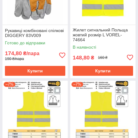
Жилет сигнальний Польща
Рукавиці комбіновані спілкові
жовтий розмір L VOREL-
DIGGERY 83V009
74664
Готово до відправки
В наявності
174,80
₴/пара
148,80
₴
160 ₴
190 ₴/пара
Купити
Купити
–7%
–7%