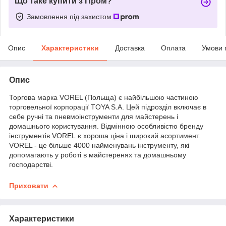
Що таке купити з Пром?
Замовлення під захистом
Опис
Характеристики
Доставка
Оплата
Умови 
Опис
Торгова марка VOREL (Польща) є найбільшою частиною
торговельної корпорації TOYA S.A. Цей підрозділ включає в
себе ручні та пневмоінструменти для майстерень і
домашнього користування. Відмінною особливістю бренду
інструментів VOREL є хороша ціна і широкий асортимент.
VOREL - це більше 4000 найменувань інструменту, які
допомагають у роботі в майстеренях та домашньому
господарстві.
Приховати
Характеристики