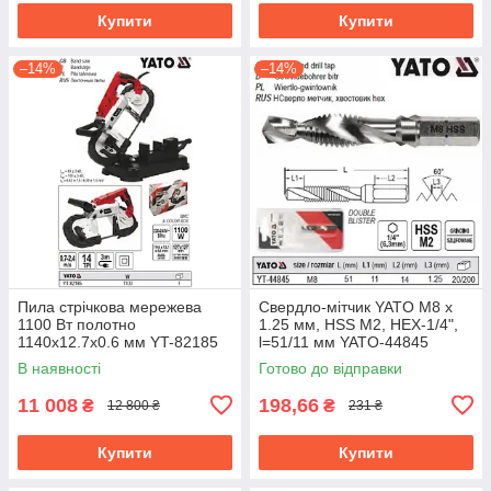
Купити
Купити
–14%
–14%
Пила стрічкова мережева
Свердло-мітчик YATO М8 х
1100 Вт полотно
1.25 мм, HSS М2, HEX-1/4",
1140х12.7х0.6 мм YT-82185
l=51/11 мм YATO-44845
В наявності
Готово до відправки
11 008
198,66
₴
₴
12 800 ₴
231 ₴
Купити
Купити