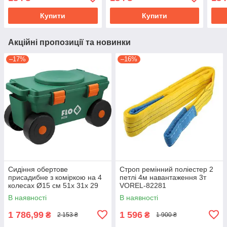
Купити
Купити
Акційні пропозиції та новинки
–17%
–16%
Сидіння обертове
Строп ремінний поліестер 2
присадибне з коміркою на 4
петлі 4м навантаження 3т
колесах Ø15 см 51х 31х 29
VOREL-82281
см, для навантаж.- 80 кгFLO-
В наявності
В наявності
90230
1 786,99
1 596
₴
₴
2 153 ₴
1 900 ₴