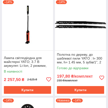
–14%
–14%
Полотна по дереву, до
Лампа світлодіодна для
шаблевої пили YATO : l= 300
майстерні YATO; 3.7 В
мм, h= 1.45 мм, 5 зубів/1", 2
акумулят. Li-Ion, 2 режими,
шт. YT-33920
Готово до відправки
зарядний USB пристрій YT-
В наявності
08527
197,80
₴/комплект
2 257,50
₴
2 625 ₴
230 ₴/комплект
Купити
Купити
–14%
Новинка
–14%