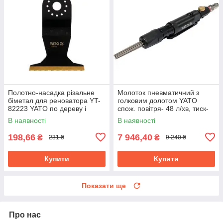
Полотно-насадка різальне
Молоток пневматичний з
біметал для реноватора YT-
голковим долотом YATO
82223 YATO по дереву і
спож. повітря- 48 л/хв, тиск-
металу, l= 90 мм, w= 65 мм
6.3 Bar, 13 голок YT-09913
В наявності
В наявності
198,66
7 946,40
₴
₴
231 ₴
9 240 ₴
Купити
Купити
Показати ще
Про нас