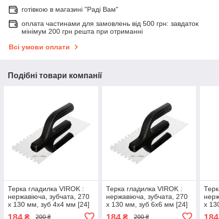
готівкою в магазині "Раді Вам"
оплата частинами для замовлень від 500 грн: завдаток
мінімум 200 грн решта при отриманні
Всі умови оплати
Подібні товари компанії
Терка гладилка VIROK :
Терка гладилка VIROK :
Терк
нержавіюча, зубчата, 270
нержавіюча, зубчата, 270
нерж
x 130 мм, зуб 4х4 мм [24]
x 130 мм, зуб 6х6 мм [24]
x 13
VR-13V284
VR-13V286
VR-
184
184
184
₴
₴
200 ₴
200 ₴