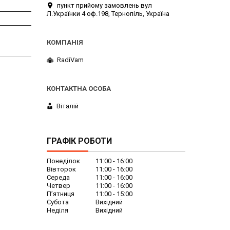
пункт прийому замовлень вул
Л.Українки 4 оф.198, Тернопіль, Україна
RadiVam
Віталій
ГРАФІК РОБОТИ
Понеділок
11:00
16:00
Вівторок
11:00
16:00
Середа
11:00
16:00
Четвер
11:00
16:00
Пʼятниця
11:00
15:00
Субота
Вихідний
Неділя
Вихідний