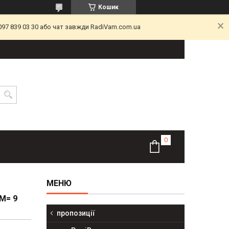
Кошик
097 839 03 30 або чат завжди RadiVam.com.ua
М= 9
пропозиції