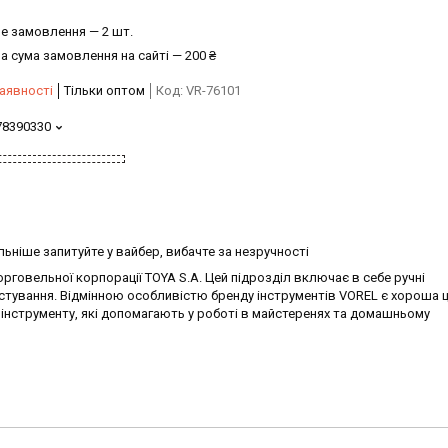
е замовлення — 2 шт.
а сума замовлення на сайті — 200 ₴
аявності
Тільки оптом
Код:
VR-76101
78390330
ьніше запитуйте у вайбер, вибачте за незручності
говельної корпорації TOYA S.A. Цей підрозділ включає в себе ручні
тування. Відмінною особливістю бренду інструментів VOREL є хороша ці
 інструменту, які допомагають у роботі в майстеренях та домашньому