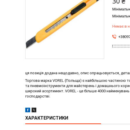
30 ₴
Мінімальн
Мінімальн
Немає в н
+3809
ця позиція додана нещодавно, опис опрацьовується, детал
Торгова марка VOREL (Польща) є найбільшою частиною тор
та пневмоінструменти для майстерень і домашнього корис
широкий асортимент. VOREL - це більше 4000 найменувань
господарстві.
ХАРАКТЕРИСТИКИ