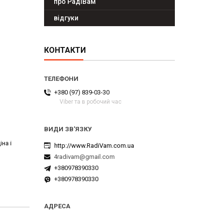
про РадіВам
відгуки
КОНТАКТИ
+380 (97) 839-03-30
Viber та в робочий час
на і
http://www.RadiVam.com.ua
4radivam@gmail.com
+380978390330
+380978390330