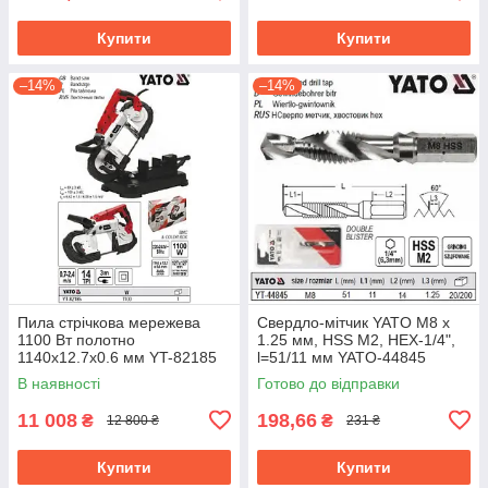
Купити
Купити
–14%
–14%
Пила стрічкова мережева
Свердло-мітчик YATO М8 х
1100 Вт полотно
1.25 мм, HSS М2, HEX-1/4",
1140х12.7х0.6 мм YT-82185
l=51/11 мм YATO-44845
В наявності
Готово до відправки
11 008
198,66
₴
₴
12 800 ₴
231 ₴
Купити
Купити