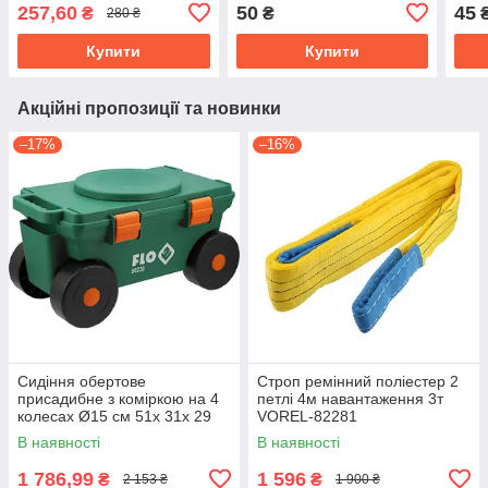
[32/576] 74914
748
257,60
50
45
₴
₴
280 ₴
Купити
Купити
Акційні пропозиції та новинки
–17%
–16%
Сидіння обертове
Строп ремінний поліестер 2
присадибне з коміркою на 4
петлі 4м навантаження 3т
колесах Ø15 см 51х 31х 29
VOREL-82281
см, для навантаж.- 80 кгFLO-
В наявності
В наявності
90230
1 786,99
1 596
₴
₴
2 153 ₴
1 900 ₴