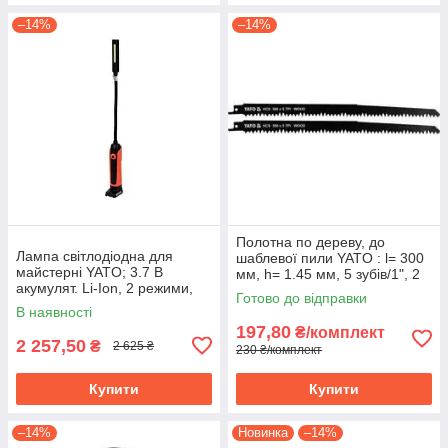
–14%
–14%
Полотна по дереву, до
Лампа світлодіодна для
шаблевої пили YATO : l= 300
майстерні YATO; 3.7 В
мм, h= 1.45 мм, 5 зубів/1", 2
акумулят. Li-Ion, 2 режими,
шт. YT-33920
Готово до відправки
зарядний USB пристрій YT-
В наявності
08527
197,80
₴/комплект
2 257,50
₴
2 625 ₴
230 ₴/комплект
Купити
Купити
–14%
Новинка
–14%