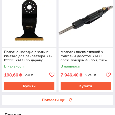
Полотно-насадка різальне
Молоток пневматичний з
біметал для реноватора YT-
голковим долотом YATO
82223 YATO по дереву і
спож. повітря- 48 л/хв, тиск-
металу, l= 90 мм, w= 65 мм
6.3 Bar, 13 голок YT-09913
В наявності
В наявності
198,66
7 946,40
₴
₴
231 ₴
9 240 ₴
Купити
Купити
Показати ще
Про нас