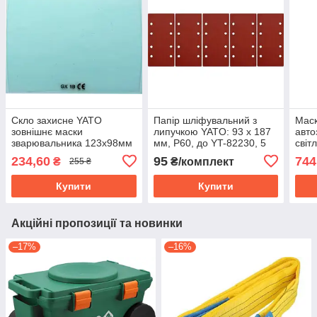
Скло захисне YATO
Папір шліфувальний з
Маск
зовнішнє маски
липучкою YATO: 93 х 187
авт
зварювальника 123х98мм
мм, Р60, до YT-82230, 5
світ
5 шт YT-73924
шт YT-83801
мм(9
234,60
95
744
₴
₴/комплект
255 ₴
VIR
Купити
Купити
Акційні пропозиції та новинки
–17%
–16%