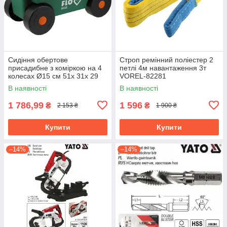
Сидіння обертове
Строп ремінний поліестер 2
присадибне з коміркою на 4
петлі 4м навантаження 3т
колесах Ø15 см 51х 31х 29
VOREL-82281
см, для навантаж.- 80 кгFLO-
В наявності
В наявності
90230
1 786,99
1 596
₴
₴
2 153 ₴
1 900 ₴
Купити
Купити
–14%
–14%