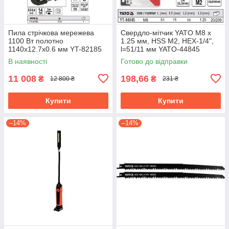
Пила стрічкова мережева
Свердло-мітчик YATO М8 х
1100 Вт полотно
1.25 мм, HSS М2, HEX-1/4",
1140х12.7х0.6 мм YT-82185
l=51/11 мм YATO-44845
В наявності
Готово до відправки
11 008
198,66
₴
₴
12 800 ₴
231 ₴
Купити
Купити
–14%
–14%