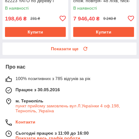
82223 YATO по дереву і
спож. повітря- 48 л/хв, тиск-
металу, l= 90 мм, w= 65 мм
6.3 Bar, 13 голок YT-09913
В наявності
В наявності
198,66
7 946,40
₴
₴
231 ₴
9 240 ₴
Купити
Купити
Показати ще
Про нас
100% позитивних з 785 відгуків за рік
Працює з 30.05.2016
м. Тернопіль
пункт прийому замовлень вул Л.Українки 4 оф.198,
Тернопіль, Україна
Контакти
Сьогодні працює з 11:00 до 16:00
Показати весь графік роботи