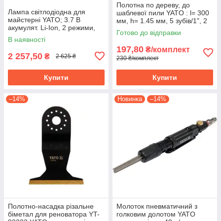
Полотна по дереву, до
Лампа світлодіодна для
шаблевої пили YATO : l= 300
майстерні YATO; 3.7 В
мм, h= 1.45 мм, 5 зубів/1", 2
акумулят. Li-Ion, 2 режими,
шт. YT-33920
Готово до відправки
зарядний USB пристрій YT-
В наявності
08527
197,80
₴/комплект
2 257,50
₴
2 625 ₴
230 ₴/комплект
Купити
Купити
–14%
Новинка
–14%
Полотно-насадка різальне
Молоток пневматичний з
біметал для реноватора YT-
голковим долотом YATO