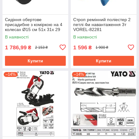
Сидіння обертове
Строп ремінний поліестер 2
присадибне з коміркою на 4
петлі 4м навантаження 3т
колесах Ø15 см 51х 31х 29
VOREL-82281
см, для навантаж.- 80 кгFLO-
В наявності
В наявності
90230
1 786,99
1 596
₴
₴
2 153 ₴
1 900 ₴
Купити
Купити
–14%
–14%