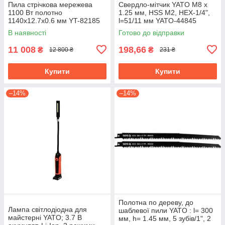
Пила стрічкова мережева
Свердло-мітчик YATO М8 х
1100 Вт полотно
1.25 мм, HSS М2, HEX-1/4",
1140х12.7х0.6 мм YT-82185
l=51/11 мм YATO-44845
В наявності
Готово до відправки
11 008
198,66
₴
₴
12 800 ₴
231 ₴
Купити
Купити
–14%
–14%
Полотна по дереву, до
Лампа світлодіодна для
шаблевої пили YATO : l= 300
майстерні YATO; 3.7 В
мм, h= 1.45 мм, 5 зубів/1", 2