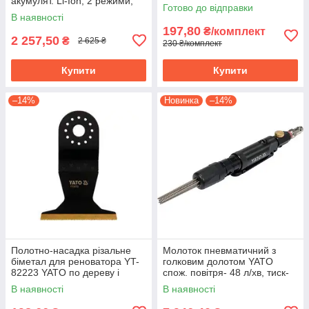
акумулят. Li-Ion, 2 режими,
шт. YT-33920
Готово до відправки
зарядний USB пристрій YT-
В наявності
08527
197,80
₴/комплект
2 257,50
₴
2 625 ₴
230 ₴/комплект
Купити
Купити
–14%
Новинка
–14%
Полотно-насадка різальне
Молоток пневматичний з
біметал для реноватора YT-
голковим долотом YATO
82223 YATO по дереву і
спож. повітря- 48 л/хв, тиск-
металу, l= 90 мм, w= 65 мм
6.3 Bar, 13 голок YT-09913
В наявності
В наявності