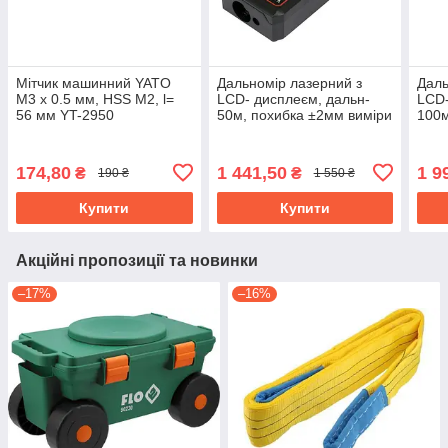
Мітчик машинний YATO
Дальномір лазерний з
Даль
M3 х 0.5 мм, HSS М2, l=
LCD- дисплеєм, дальн-
LCD-
56 мм YT-2950
50м, похибка ±2мм виміри
100м
площі і об'єму живл- 2-
вимі
ААА YATO YT-731251
живл
731
174,80
1 441,50
1 9
₴
₴
190 ₴
1 550 ₴
Купити
Купити
Акційні пропозиції та новинки
–17%
–16%