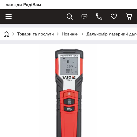
завжди РадіВам
Товари та послуги
Новинки
Дальномір лазерний дале