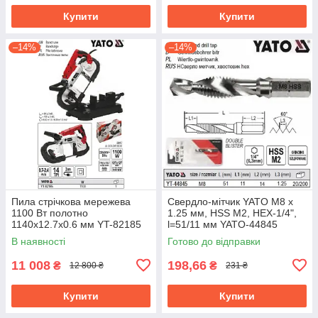
Купити
Купити
–14%
–14%
Пила стрічкова мережева
Свердло-мітчик YATO М8 х
1100 Вт полотно
1.25 мм, HSS М2, HEX-1/4",
1140х12.7х0.6 мм YT-82185
l=51/11 мм YATO-44845
В наявності
Готово до відправки
11 008
198,66
₴
₴
12 800 ₴
231 ₴
Купити
Купити