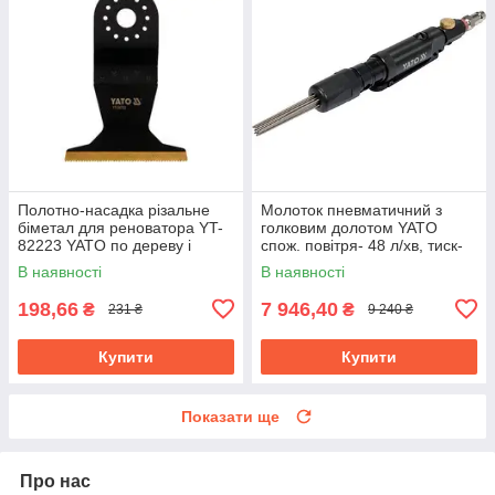
Полотно-насадка різальне
Молоток пневматичний з
біметал для реноватора YT-
голковим долотом YATO
82223 YATO по дереву і
спож. повітря- 48 л/хв, тиск-
металу, l= 90 мм, w= 65 мм
6.3 Bar, 13 голок YT-09913
В наявності
В наявності
198,66
7 946,40
₴
₴
231 ₴
9 240 ₴
Купити
Купити
Показати ще
Про нас