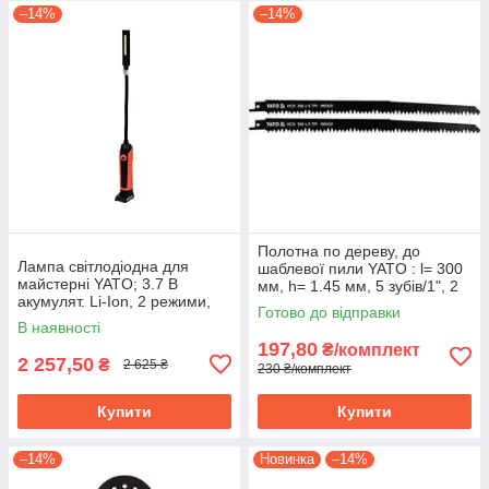
–14%
–14%
Полотна по дереву, до
Лампа світлодіодна для
шаблевої пили YATO : l= 300
майстерні YATO; 3.7 В
мм, h= 1.45 мм, 5 зубів/1", 2
акумулят. Li-Ion, 2 режими,
шт. YT-33920
Готово до відправки
зарядний USB пристрій YT-
В наявності
08527
197,80
₴/комплект
2 257,50
₴
2 625 ₴
230 ₴/комплект
Купити
Купити
–14%
Новинка
–14%