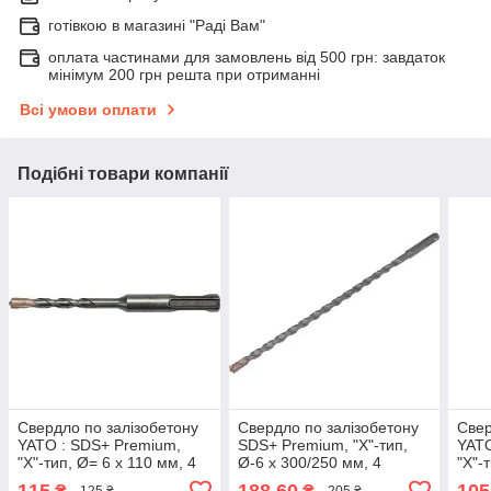
готівкою в магазині "Раді Вам"
оплата частинами для замовлень від 500 грн: завдаток
мінімум 200 грн решта при отриманні
Всі умови оплати
Подібні товари компанії
Свердло по залізобетону
Свердло по залізобетону
Свер
YATO : SDS+ Premium,
SDS+ Premium, "Х"-тип,
YATO
"Х"-тип, Ø= 6 х 110 мм, 4
Ø-6 х 300/250 мм, 4
"Х"-
різальні пруги YT-41931
різальні пруги YATO YT-
різа
115
188,60
105