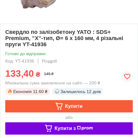
Свердло по залізобетону YATO : SDS+
Premium, "Х"-тип, Ø= 6 х 160 мм, 4 різальні
пруги YT-41936
Готово до відправки
Код: YT-41936
Роздріб
133,40
₴
145 ₴
Мінімальна сума замовлення на сайті — 200 ₴
Економія
11.60 ₴
Залишилось
12 днів
Купити
або
Купити з