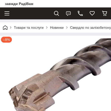
завжди РадіВам
Товари та послуги
Новинки
Свердло по залізобетону
–8%