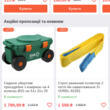
₴
₴
125 ₴
205 ₴
419503
Купити
Купити
Акційні пропозиції та новинки
–17%
–16%
Сидіння обертове
Строп ремінний поліестер 2
присадибне з коміркою на 4
петлі 4м навантаження 3т
колесах Ø15 см 51х 31х 29
VOREL-82281
см, для навантаж.- 80 кгFLO-
В наявності
В наявності
90230
1 786,99
1 596
₴
₴
2 153 ₴
1 900 ₴