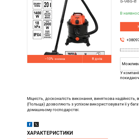
5 985 ₴
В наявнос
+3809
–10%
8 днів
У компані
покидаюч
Міцність, досконалість виконання, виняткова надійність, ві
(Польща) дозволяють з успіхом використовувати її у бага
домашньому господарстві.
ХАРАКТЕРИСТИКИ