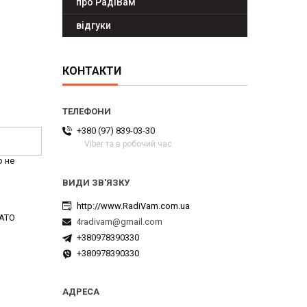
про РадіВам
відгуки
КОНТАКТИ
+380 (97) 839-03-30
Viber та в робочий час
р не
http://www.RadiVam.com.ua
YATO
4radivam@gmail.com
+380978390330
+380978390330