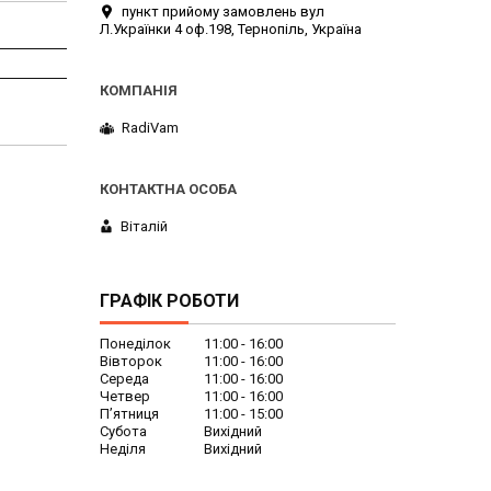
пункт прийому замовлень вул
Л.Українки 4 оф.198, Тернопіль, Україна
RadiVam
Віталій
ГРАФІК РОБОТИ
Понеділок
11:00
16:00
Вівторок
11:00
16:00
Середа
11:00
16:00
Четвер
11:00
16:00
Пʼятниця
11:00
15:00
Субота
Вихідний
Неділя
Вихідний