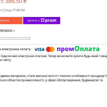
5 386,50 ₴
ті
Код:
YT-85700
Купити
Купити з
78390330
ї підключені електронні платежі. Тепер ви можете купити будь-який това
и сайту.
дмінні матеріали, сталь високої якості і технічні особливості продукції 
тьох областях промисловості, у сфері обслуговування, будівництві та