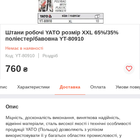
Штани робочі YATO розмір XXL 65%/35%
поліестер/бавовна YT-80910
Немає в наявності
Код: YT-80910
Роздріб
760
₴
пис
Характеристики
Доставка
Оплата
Умови пове
Опис
Міцність, досконалість виконання, виняткова надійність,
відмінні матеріали, сталь високої якості і технічні особливості
продукції YATO (Польща) дозволяють з успіхом
використовувати її у багатьох областях промисловості, у