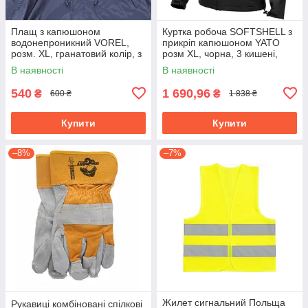
Плащ з капюшоном
Куртка робоча SOFTSHELL з
водонепроникний VOREL,
прикріп капюшоном YATO
розм. XL, гранатовий колір, з
розм XL, чорна, 3 кишені,
вентиляційними отворами
96% поліест і 4% спандекс
В наявності
В наявності
PVC 74654
YT-79553
540
1 690,96
₴
₴
600 ₴
1 838 ₴
Купити
Купити
–8%
–7%
Жилет сигнальний Польща
Рукавиці комбіновані спілкові