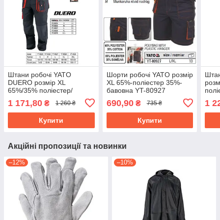
Штани робочі YATO
Шорти робочі YATO розмір
Шта
DUERO розмір XL
XL 65%-поліестер 35%-
розм
65%/35% поліестер/
бавовна YT-80927
полі
бавовна YT-8028
802
1 171,80
690,90
1 2
₴
₴
1 260 ₴
735 ₴
Купити
Купити
Акційні пропозиції та новинки
–12%
–10%