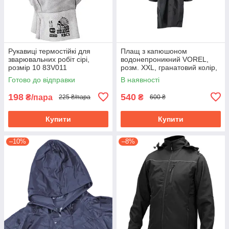
Рукавиці термостійкі для
Плащ з капюшоном
зварювальних робіт cірі,
водонепроникний VOREL,
розмір 10 83V011
розм. XXL, гранатовий колір,
з вентиляційними отворами
Готово до відправки
В наявності
PVC 74655
198
540
₴/пара
₴
225 ₴/пара
600 ₴
Купити
Купити
–10%
–8%