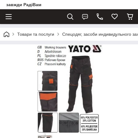
завжди РадіВам
Товари та послуги
Спецодяг, засоби индивидульного за