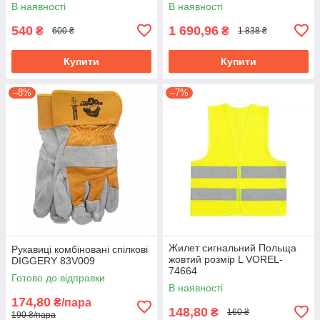
вентиляційними отворами
96% поліест і 4% спандекс
В наявності
В наявності
PVC 74654
YT-79553
540
1 690,96
₴
₴
600 ₴
1 838 ₴
Купити
Купити
–8%
–7%
Жилет сигнальний Польща
Рукавиці комбіновані спілкові
жовтий розмір L VOREL-
DIGGERY 83V009
74664
Готово до відправки
В наявності
174,80
₴/пара
148,80
₴
160 ₴
190 ₴/пара