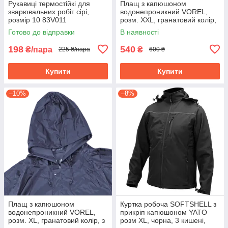
Рукавиці термостійкі для
Плащ з капюшоном
зварювальних робіт cірі,
водонепроникний VOREL,
розмір 10 83V011
розм. XXL, гранатовий колір,
з вентиляційними отворами
Готово до відправки
В наявності
PVC 74655
198
540
₴/пара
₴
225 ₴/пара
600 ₴
Купити
Купити
–10%
–8%
Плащ з капюшоном
Куртка робоча SOFTSHELL з
водонепроникний VOREL,
прикріп капюшоном YATO
розм. XL, гранатовий колір, з
розм XL, чорна, 3 кишені,