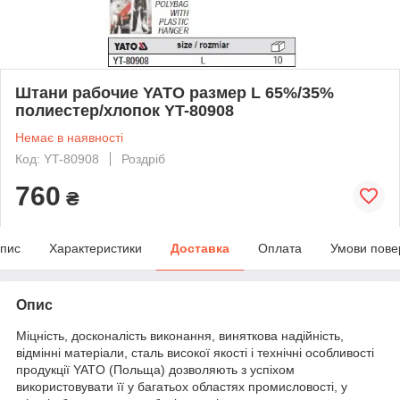
Штани рабочие YATO размер L 65%/35%
полиестер/хлопок YT-80908
Немає в наявності
Код: YT-80908
Роздріб
760
₴
пис
Характеристики
Доставка
Оплата
Умови пове
Опис
Міцність, досконалість виконання, виняткова надійність,
відмінні матеріали, сталь високої якості і технічні особливості
продукції YATO (Польща) дозволяють з успіхом
використовувати її у багатьох областях промисловості, у