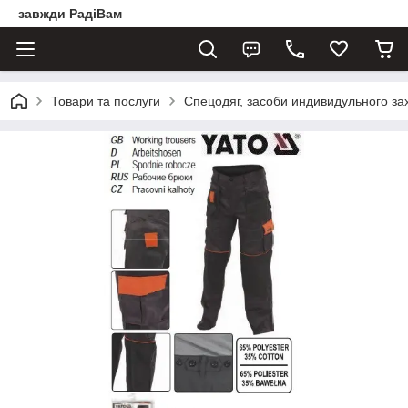
завжди РадіВам
Товари та послуги
Спецодяг, засоби индивидульного за