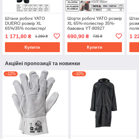
Штани робочі YATO
Шорти робочі YATO розмір
Шта
DUERO розмір XL
XL 65%-поліестер 35%-
розм
65%/35% поліестер/
бавовна YT-80927
полі
бавовна YT-8028
802
1 171,80
690,90
1 2
₴
₴
1 260 ₴
735 ₴
Купити
Купити
Акційні пропозиції та новинки
–12%
–10%