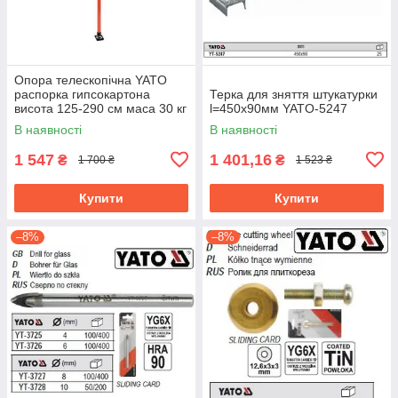
Опора телескопічна YATO
распорка гипсокартона
Терка для зняття штукатурки
висота 125-290 см маса 30 кг
l=450х90мм YATO-5247
YT-64552
В наявності
В наявності
1 547
1 401,16
₴
₴
1 700 ₴
1 523 ₴
Купити
Купити
–8%
–8%