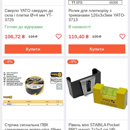
Сверло YATO свердло до
Ролик для плиткорізу з
скла і плитки Ø=4 мм YT-
тримачами 126х3х3мм YATO-
3725
3713
Готово до відправки
В наявності
106,72
110,40
₴
₴
116 ₴
120 ₴
Купити
Купити
–8%
–8%
Стрічка сигнальна ПВХ
Рівень міні STABILA Pocket
самоклеюча жовто-сіра 48мм
PRO магніт 7х2х4 см VR-