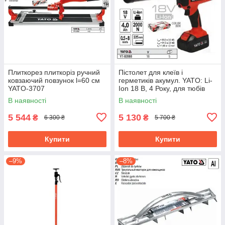
Плиткорез плиткоріз ручний
Пістолет для клеїв і
ковзаючий повзунок l=60 cм
герметиків акумул. YATO: Li-
YATO-3707
Ion 18 В, 4 Року, для тюбів
l=225 мм, 0.5-8 мм/с YT-
В наявності
В наявності
82888
5 544
5 130
₴
₴
6 300 ₴
5 700 ₴
Купити
Купити
–9%
–8%