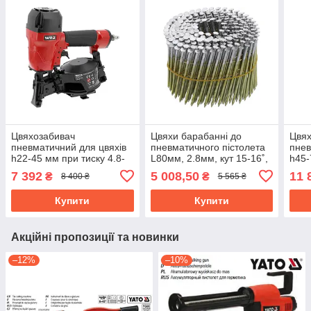
Цвяхозабивач
Цвяхи барабанні до
Цвях
пневматичний для цвяхів
пневматичного пістолета
пнев
h22-45 мм при тиску 4.8-
L80мм, 2.8мм, кут 15-16˚,
h45-
7,5 Bar, магазин 120 шт
3000шт ( YT-09212)
Bar,
7 392
5 008,50
11 
₴
₴
8 400 ₴
5 565 ₴
YATO YT-09220
VOREL-72021
YAT
Купити
Купити
Акційні пропозиції та новинки
–12%
–10%