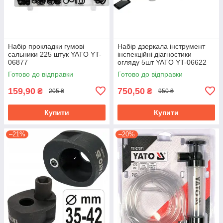
Набір прокладки гумові
Набір дзеркала інструмент
сальники 225 штук YATO YT-
інспекційні діагностики
06877
огляду 5шт YATO YT-06622
Готово до відправки
Готово до відправки
159,90
750,50
₴
₴
205 ₴
950 ₴
Купити
Купити
–21%
–20%