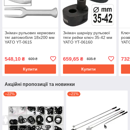
Знімач рульових кермових
Знімач шарніру рульової
Ключ
тяг автомобіля 18х200 мм
тяги рейки ключ 35-42 мм
розв
YATO YT-0615
YATO YT-06160
YAT
548,10
659,65
732
₴
₴
609 ₴
835 ₴
Купити
Купити
Акційні пропозиції та новинки
–22%
–21%