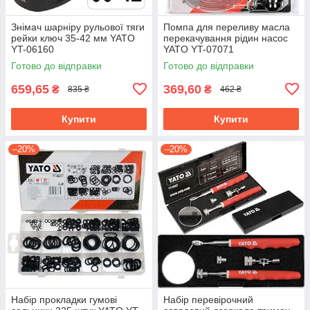
Знімач шарніру рульової тяги
Помпа для переливу масла
рейки ключ 35-42 мм YATO
перекачування рідин насос
YT-06160
YATO YT-07071
Готово до відправки
Готово до відправки
659,65
369,60
₴
₴
835 ₴
462 ₴
Купити
Купити
–20%
–20%
Набір прокладки гумові
Набір перевірочний