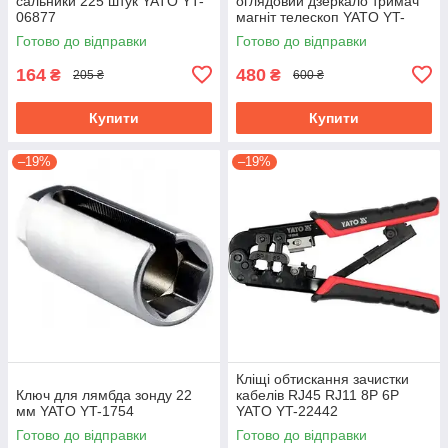
сальники 225 штук YATO YT-
оглядовий дзеркало тримач
06877
магніт телескоп YATO YT-
0662
Готово до відправки
Готово до відправки
164
480
₴
₴
205 ₴
600 ₴
Купити
Купити
–19%
–19%
Кліщі обтискання зачистки
Ключ для лямбда зонду 22
кабелів RJ45 RJ11 8P 6P
мм YATO YT-1754
YATO YT-22442
Готово до відправки
Готово до відправки