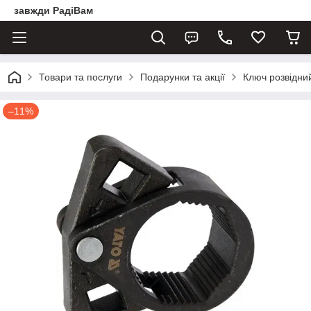
завжди РадіВам
Товари та послуги
Подарунки та акції
Ключ розвідни
–11%